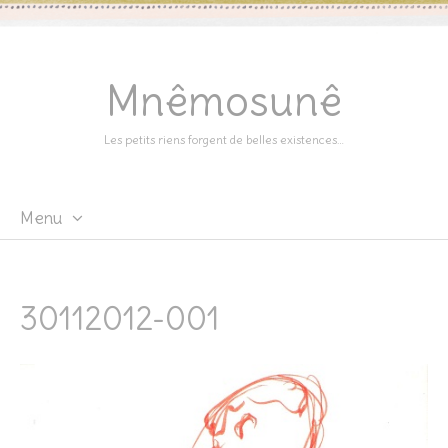
Mnêmosunê
Les petits riens forgent de belles existences…
Menu
Skip
to
content
30112012-001