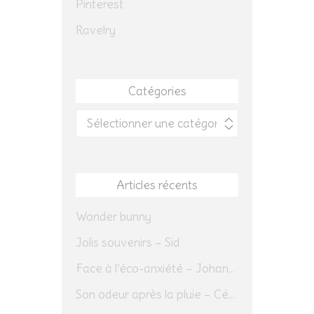
Pinterest
Ravelry
Catégories
Catégories
Articles récents
Wonder bunny
Jolis souvenirs – Sid
Face à l’éco-anxiété – Johannes Herrmann
Son odeur après la pluie – Cédric Sapin-Defour