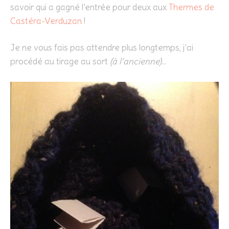
savoir qui a gagné l’entrée pour deux aux
Thermes de
Castéra-Verduzan
!
Je ne vous fais pas attendre plus longtemps, j’ai
procédé au tirage au sort
(à l’ancienne)
…