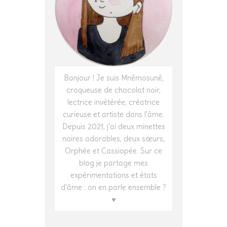
Bonjour ! Je suis Mnêmosunê,
croqueuse de chocolat noir,
lectrice invétérée, créatrice
curieuse et artiste dans l'âme.
Depuis 2021, j'ai deux minettes
noires adorables, deux sœurs,
Orphée et Cassiopée. Sur ce
blog je partage mes
expérimentations et états
d'âme : on en parle ensemble ?
♥