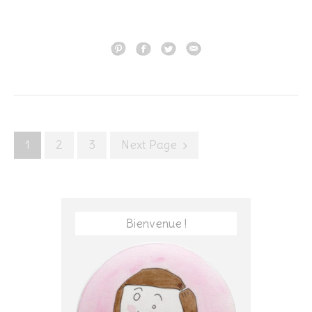
Posts
1
2
3
Next Page
navigation
Bienvenue !