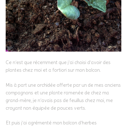
Ce n’est que récemment que j’ai choisi d’avoir des
plantes chez moi et a fortiori sur mon balcon.
Mis à part une orchidée offerte par un de mes anciens
compagnons et une plante ramenée de chez ma
grand-mère, je n’avais pas de feuillus chez moi, me
croyant non équipée de pouces verts.
Et puis j’ai agrémenté mon balcon d’herbes