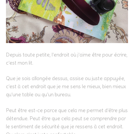
Depuis toute petite, l’endroit où j’aime être pour écrire,
c’est mon lit.
Que je sois allongée dessus, assise ou juste appuyée,
c’est à cet endroit que je me sens le mieux, bien mieux
qu’une table ou qu’un bureau.
Peut être est-ce parce que cela me permet d’être plus
détendue. Peut être que cela peut se comprendre par
le sentiment de sécurité que je ressens à cet endroit.