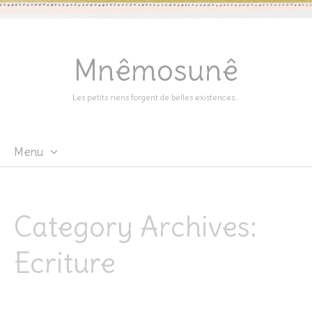
Mnêmosunê
Les petits riens forgent de belles existences…
Menu
Skip
to
content
Category Archives:
Ecriture