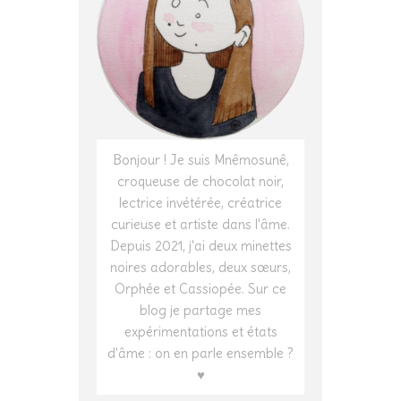
Bonjour ! Je suis Mnêmosunê,
croqueuse de chocolat noir,
lectrice invétérée, créatrice
curieuse et artiste dans l'âme.
Depuis 2021, j'ai deux minettes
noires adorables, deux sœurs,
Orphée et Cassiopée. Sur ce
blog je partage mes
expérimentations et états
d'âme : on en parle ensemble ?
♥