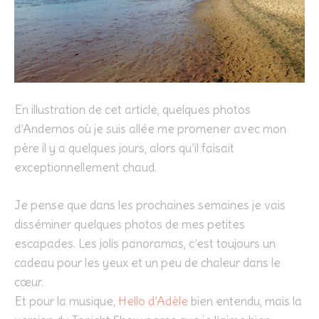
En illustration de cet article, quelques photos
d’Andernos où je suis allée me promener avec mon
père il y a quelques jours, alors qu’il faisait
exceptionnellement chaud.
Je pense que dans les prochaines semaines je vais
disséminer quelques photos de mes petites
escapades. Les jolis panoramas, c’est toujours un
cadeau pour les yeux et un peu de chaleur dans le
cœur.
Et pour la musique,
Hello d’Adèle
bien entendu, mais la