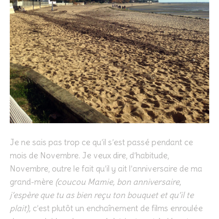
Je ne sais pas trop ce qu’il s’est passé pendant ce
mois de Novembre. Je veux dire, d’habitude,
Novembre, outre le fait qu’il y ait l’anniversaire de ma
grand-mère
(coucou Mamie, bon anniversaire,
j’espère que tu as bien reçu ton bouquet et qu’il te
plait),
c’est plutôt un enchaînement de films enroulée