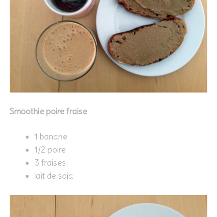
Smoothie poire fraise
1 banane
1/2 poire
3 fraises
lait de soja