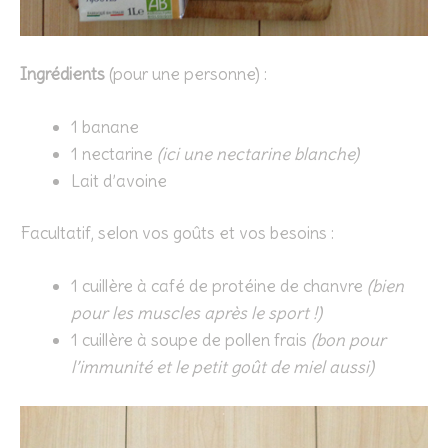
Ingrédients
(pour une personne) :
1 banane
1 nectarine
(ici une nectarine blanche)
Lait d’avoine
Facultatif, selon vos goûts et vos besoins :
1 cuillère à café de protéine de chanvre
(bien
pour les muscles après le sport !)
1 cuillère à soupe de pollen frais
(bon pour
l’immunité et le petit goût de miel aussi)