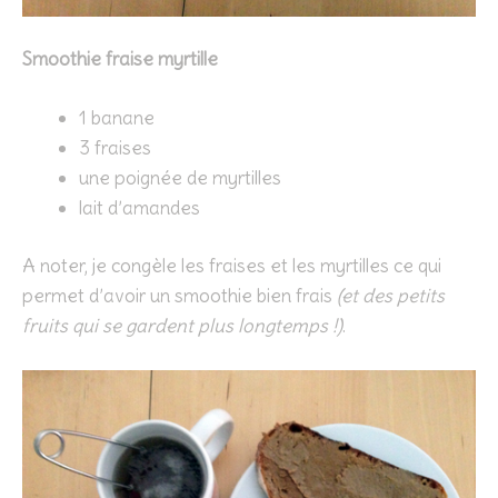
Smoothie fraise myrtille
1 banane
3 fraises
une poignée de myrtilles
lait d’amandes
A noter, je congèle les fraises et les myrtilles ce qui
permet d’avoir un smoothie bien frais
(et des petits
fruits qui se gardent plus longtemps !)
.