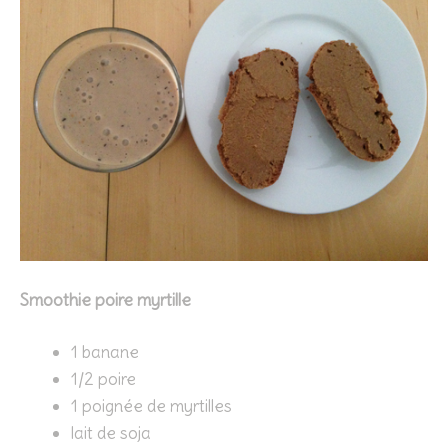
Smoothie poire myrtille
1 banane
1/2 poire
1 poignée de myrtilles
lait de soja