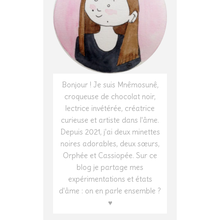
Bonjour ! Je suis Mnêmosunê,
croqueuse de chocolat noir,
lectrice invétérée, créatrice
curieuse et artiste dans l'âme.
Depuis 2021, j'ai deux minettes
noires adorables, deux sœurs,
Orphée et Cassiopée. Sur ce
blog je partage mes
expérimentations et états
d'âme : on en parle ensemble ?
♥