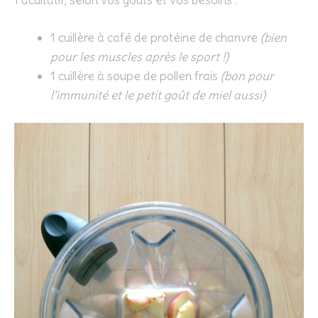
Facultatif, selon vos goûts et vos besoins :
1 cuillère à café de protéine de chanvre
(bien
pour les muscles après le sport !)
1 cuillère à soupe de pollen frais
(bon pour
l’immunité et le petit goût de miel aussi)