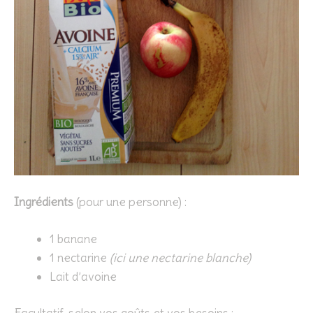
Ingrédients
(pour une personne) :
1 banane
1 nectarine
(ici une nectarine blanche)
Lait d’avoine