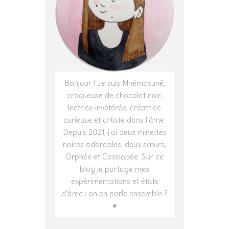
Bonjour ! Je suis Mnêmosunê,
croqueuse de chocolat noir,
lectrice invétérée, créatrice
curieuse et artiste dans l'âme.
Depuis 2021, j'ai deux minettes
noires adorables, deux sœurs,
Orphée et Cassiopée. Sur ce
blog je partage mes
expérimentations et états
d'âme : on en parle ensemble ?
♥