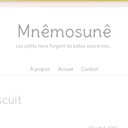
Mnêmosunê
Les petits riens forgent de belles existences…
À propos
Accueil
Contact
scuit