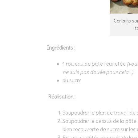
Certains son
t
Ingrédients :
1 rouleau de pâte feuilletée
(vou
ne suis pas douée pour cela…)
du sucre
Réalisation :
Saupoudrer le plan de travail de 
Saupoudrer le dessus de la pâte a
bien recouverte de sucre sur les
Rouler les côtés opposés de la pâ