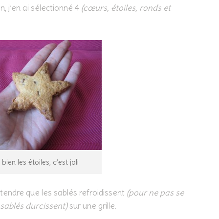
on, j’en ai sélectionné 4
(cœurs, étoiles, ronds et
bien les étoiles, c’est joli
ttendre que les sablés refroidissent
(pour ne pas se
 sablés durcissent)
sur une grille.