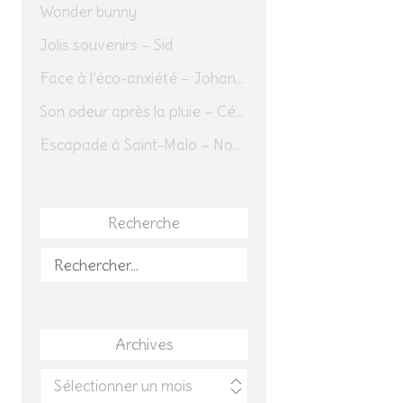
Wonder bunny
Jolis souvenirs – Sid
Face à l’éco-anxiété – Johannes Herrmann
Son odeur après la pluie – Cédric Sapin-Defour
Escapade à Saint-Malo – Novembre 2025 – Jour 1
Recherche
Rechercher :
Archives
Archives