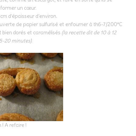
 former un cœur.
cm d’épaisseur d’environ.
uverte de papier sulfurisé et enfourner à th6-7/200°C
nt bien dorés et caramélisés
(la recette dit de 10 à 12
15-20 minutes)
.
 ! A refaire !