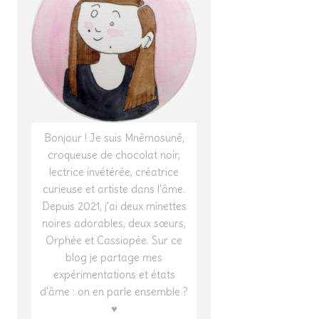
Bonjour ! Je suis Mnêmosunê,
croqueuse de chocolat noir,
lectrice invétérée, créatrice
curieuse et artiste dans l'âme.
Depuis 2021, j'ai deux minettes
noires adorables, deux sœurs,
Orphée et Cassiopée. Sur ce
blog je partage mes
expérimentations et états
d'âme : on en parle ensemble ?
♥