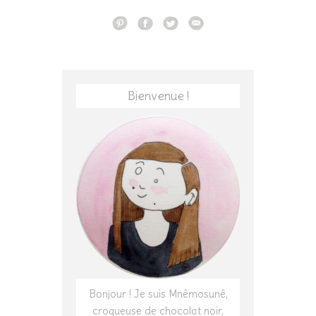
Bienvenue !
Bonjour ! Je suis Mnêmosunê,
croqueuse de chocolat noir,