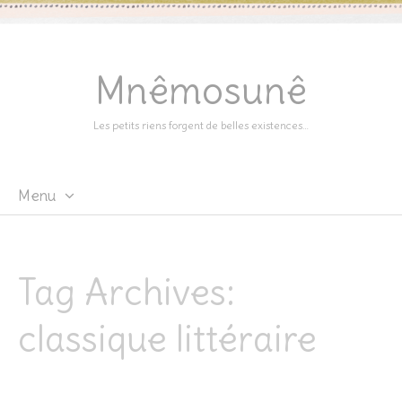
Mnêmosunê
Les petits riens forgent de belles existences…
Menu
Skip
to
content
Tag Archives:
classique littéraire