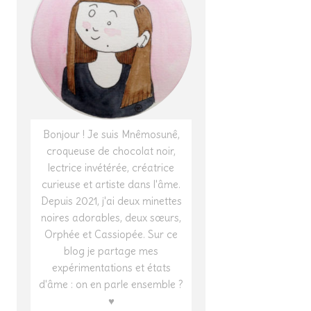
Bonjour ! Je suis Mnêmosunê,
croqueuse de chocolat noir,
lectrice invétérée, créatrice
curieuse et artiste dans l'âme.
Depuis 2021, j'ai deux minettes
noires adorables, deux sœurs,
Orphée et Cassiopée. Sur ce
blog je partage mes
expérimentations et états
d'âme : on en parle ensemble ?
♥