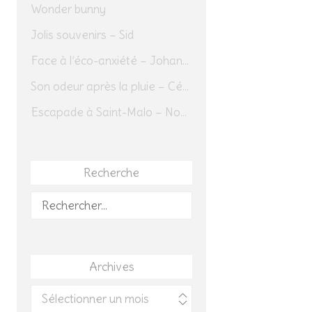
Wonder bunny
Jolis souvenirs – Sid
Face à l’éco-anxiété – Johannes Herrmann
Son odeur après la pluie – Cédric Sapin-Defour
Escapade à Saint-Malo – Novembre 2025 – Jour 1
Recherche
Rechercher :
Archives
Archives