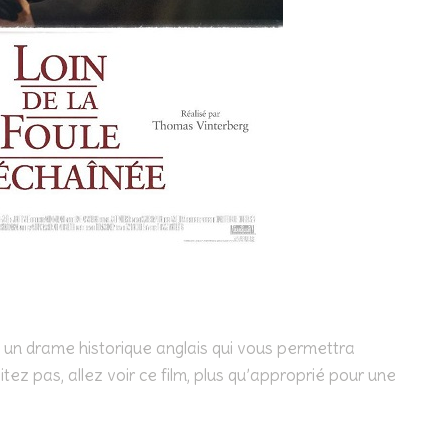
z un drame historique anglais qui vous permettra
ez pas, allez voir ce film, plus qu’approprié pour une