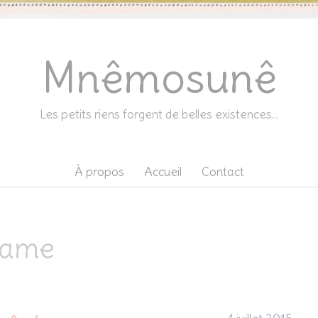
Mnêmosunê
Les petits riens forgent de belles existences…
À propos
Accueil
Contact
rame