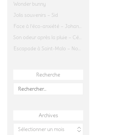
Wonder bunny
Jolis souvenirs – Sid
Face à l’éco-anxiété – Johannes Herrmann
Son odeur après la pluie – Cédric Sapin-Defour
Escapade à Saint-Malo – Novembre 2025 – Jour 1
Recherche
Rechercher :
Archives
Archives