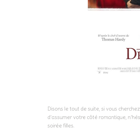
Disons le tout de suite, si vous cherche
d’assumer votre côté romantique, n’hésit
soirée filles.