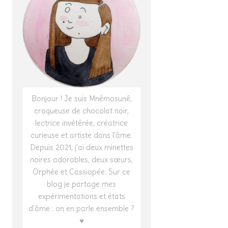
Bonjour ! Je suis Mnêmosunê,
croqueuse de chocolat noir,
lectrice invétérée, créatrice
curieuse et artiste dans l'âme.
Depuis 2021, j'ai deux minettes
noires adorables, deux sœurs,
Orphée et Cassiopée. Sur ce
blog je partage mes
expérimentations et états
d'âme : on en parle ensemble ?
♥