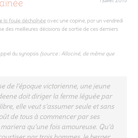
haînée
1 juillet 2015
e la foule déchaînée
avec une copine, par un vendredi
e des meilleures décisions de sortie de ces derniers
rappel du synopsis
(source : Allociné, de même que
 de l’époque victorienne, une jeune
eene doit diriger la ferme léguée par
ibre, elle veut s’assumer seule et sans
 goût de tous à commencer par ses
 mariera qu’une fois amoureuse. Qu’à
t courtiser par trois hommes, le berger