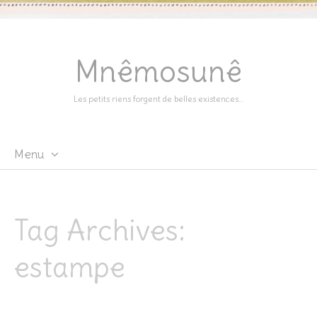
Mnêmosunê
Les petits riens forgent de belles existences…
Menu
Skip
to
content
Tag Archives:
estampe