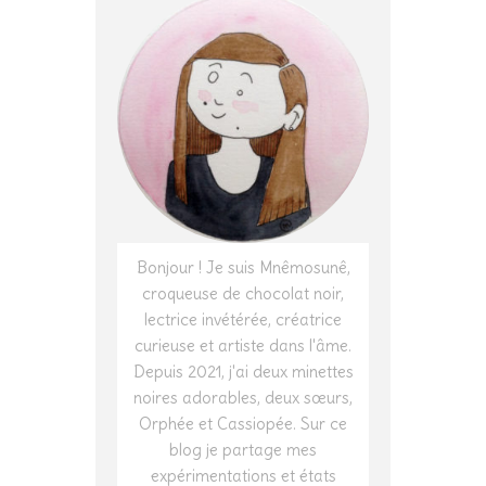
Bonjour ! Je suis Mnêmosunê,
croqueuse de chocolat noir,
lectrice invétérée, créatrice
curieuse et artiste dans l'âme.
Depuis 2021, j'ai deux minettes
noires adorables, deux sœurs,
Orphée et Cassiopée. Sur ce
blog je partage mes
expérimentations et états