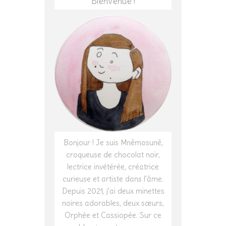
Bienvenue !
Bonjour ! Je suis Mnêmosunê,
croqueuse de chocolat noir,
lectrice invétérée, créatrice
curieuse et artiste dans l'âme.
Depuis 2021, j'ai deux minettes
noires adorables, deux sœurs,
Orphée et Cassiopée. Sur ce