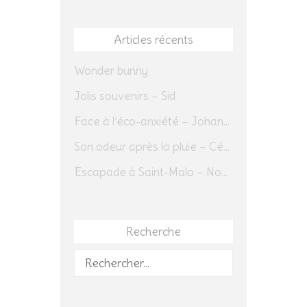
Articles récents
Wonder bunny
Jolis souvenirs – Sid
Face à l’éco-anxiété – Johannes Herrmann
Son odeur après la pluie – Cédric Sapin-Defour
Escapade à Saint-Malo – Novembre 2025 – Jour 1
Recherche
Rechercher :