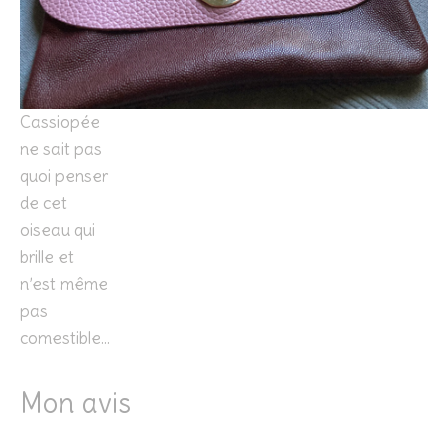
Cassiopée
ne sait pas
quoi penser
de cet
oiseau qui
brille et
n’est même
pas
comestible…
Mon avis