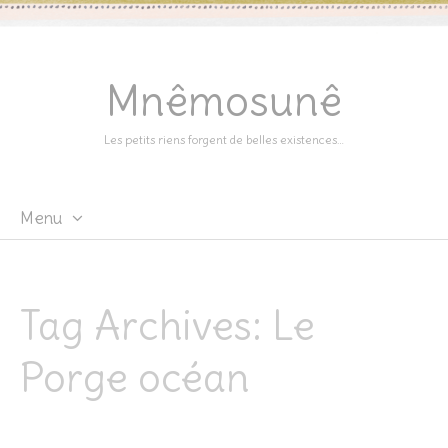
Mnêmosunê
Les petits riens forgent de belles existences…
Menu
Skip
to
content
Tag Archives:
Le
Porge océan