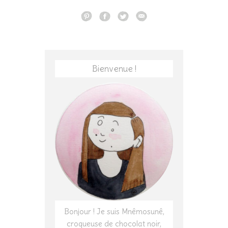
Bienvenue !
Bonjour ! Je suis Mnêmosunê,
croqueuse de chocolat noir,