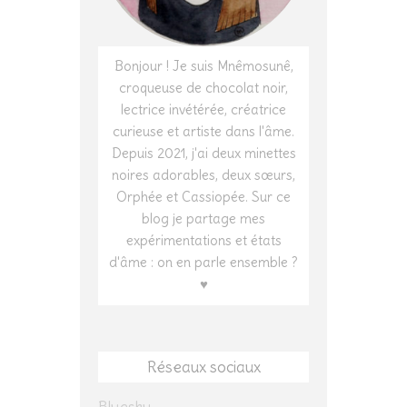
Bonjour ! Je suis Mnêmosunê,
croqueuse de chocolat noir,
lectrice invétérée, créatrice
curieuse et artiste dans l'âme.
Depuis 2021, j'ai deux minettes
noires adorables, deux sœurs,
Orphée et Cassiopée. Sur ce
blog je partage mes
expérimentations et états
d'âme : on en parle ensemble ?
♥
Réseaux sociaux