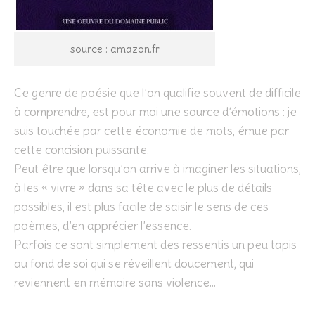
source : amazon.fr
Ce genre de poésie que l’on qualifie souvent de difficile
à comprendre, est pour moi une source d’émotions : je
suis touchée par cette économie de mots, émue par
cette concision puissante.
Peut être que lorsqu’on arrive à imaginer les situations,
à les « vivre » dans sa tête avec le plus de détails
possibles, il est plus facile de saisir le sens de ces
poèmes, d’en apprécier l’essence.
Parfois ce sont simplement des ressentis un peu tapis
au fond de soi qui se réveillent doucement, qui
reviennent en mémoire sans violence…