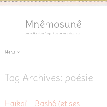
Mnêmosunê
Les petits riens forgent de belles existences…
Menu
Skip
to
content
Tag Archives:
poésie
Haïkaï – Bashô (et ses