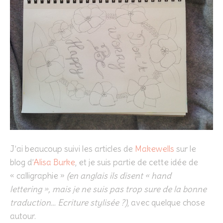
J’ai beaucoup suivi les articles de
Makewells
sur le
blog d’
Alisa Burke
, et je suis partie de cette idée de
« calligraphie »
(en anglais ils disent « hand
lettering », mais je ne suis pas trop sure de la bonne
traduction… Ecriture stylisée ?)
, avec quelque chose
autour.