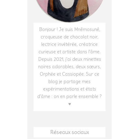
Bonjour ! Je suis Mnêmosunê,
croqueuse de chocolat noir,
lectrice invétérée, créatrice
curieuse et artiste dans l'âme.
Depuis 2021, j'ai deux minettes
noires adorables, deux sœurs,
Orphée et Cassiopée. Sur ce
blog je partage mes
expérimentations et états
d'âme : on en parle ensemble ?
♥
Réseaux sociaux