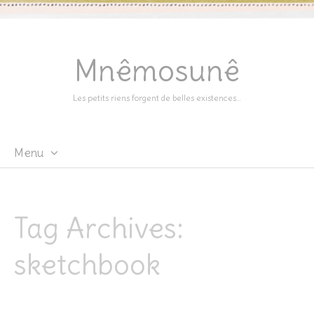
Mnêmosunê
Les petits riens forgent de belles existences…
Menu
Skip
to
content
Tag Archives:
sketchbook