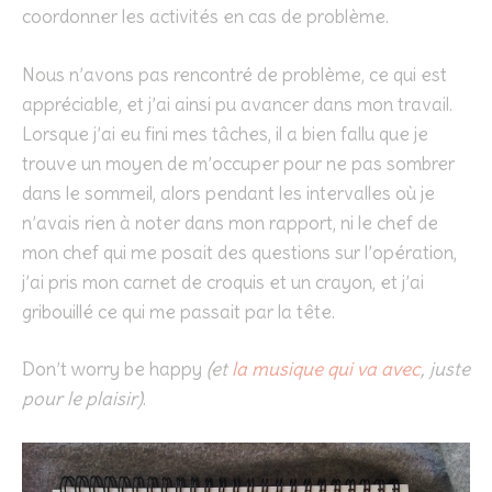
coordonner les activités en cas de problème.
Nous n’avons pas rencontré de problème, ce qui est
appréciable, et j’ai ainsi pu avancer dans mon travail.
Lorsque j’ai eu fini mes tâches, il a bien fallu que je
trouve un moyen de m’occuper pour ne pas sombrer
dans le sommeil, alors pendant les intervalles où je
n’avais rien à noter dans mon rapport, ni le chef de
mon chef qui me posait des questions sur l’opération,
j’ai pris mon carnet de croquis et un crayon, et j’ai
gribouillé ce qui me passait par la tête.
Don’t worry be happy
(et
la musique qui va avec
, juste
pour le plaisir)
.