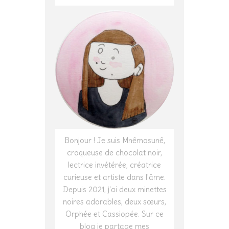
Bonjour ! Je suis Mnêmosunê,
croqueuse de chocolat noir,
lectrice invétérée, créatrice
curieuse et artiste dans l'âme.
Depuis 2021, j'ai deux minettes
noires adorables, deux sœurs,
Orphée et Cassiopée. Sur ce
blog je partage mes