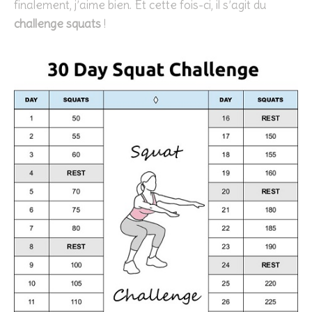
finalement, j’aime bien. Et cette fois-ci, il s’agit du
challenge squats
!