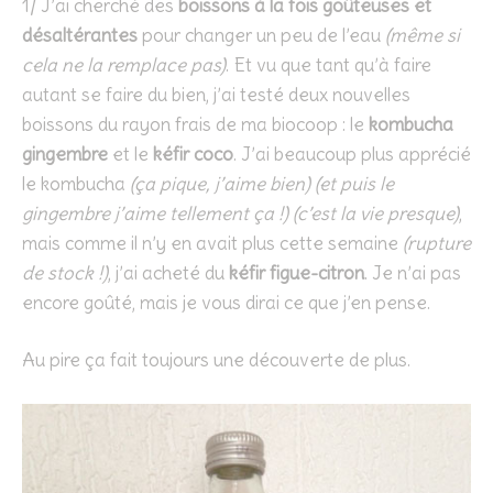
1/ J’ai cherché des
boissons à la fois goûteuses et
désaltérantes
pour changer un peu de l’eau
(même si
cela ne la remplace pas)
. Et vu que tant qu’à faire
autant se faire du bien, j’ai testé deux nouvelles
boissons du rayon frais de ma biocoop : le
kombucha
gingembre
et le
kéfir coco
. J’ai beaucoup plus apprécié
le kombucha
(ça pique, j’aime bien) (et puis le
gingembre j’aime tellement ça !) (c’est la vie presque)
,
mais comme il n’y en avait plus cette semaine
(rupture
de stock !)
, j’ai acheté du
kéfir figue-citron
. Je n’ai pas
encore goûté, mais je vous dirai ce que j’en pense.
Au pire ça fait toujours une découverte de plus.