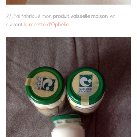
2/ J’ai fabriqué mon
produit vaisselle maison
, en
suivant
la recette d’Ophélie
.