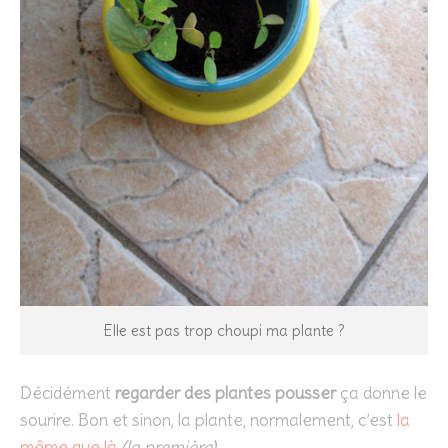
Elle est pas trop choupi ma plante ?
Décidément
regarder des plantes pousser
ça donne le
sourire. Bon et sinon, la plante, normalement, c’est
la
même que là
(la première)
.