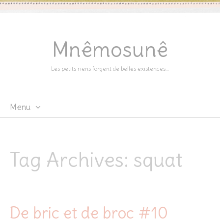
Mnêmosunê
Les petits riens forgent de belles existences…
Menu
Skip
to
content
Tag Archives:
squat
De bric et de broc #10