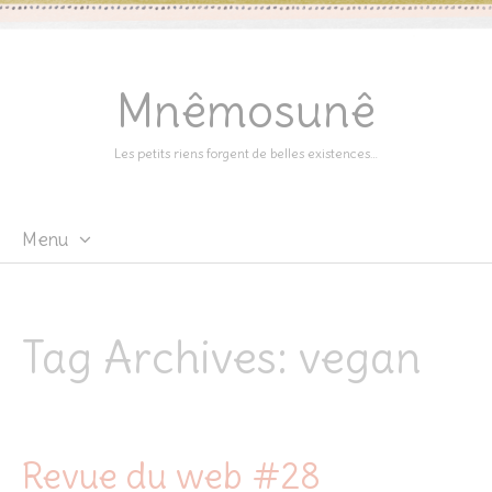
Mnêmosunê
Les petits riens forgent de belles existences…
Menu
Skip
to
content
Tag Archives:
vegan
Revue du web #28