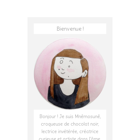
Bienvenue !
Bonjour ! Je suis Mnêmosunê,
croqueuse de chocolat noir,
lectrice invétérée, créatrice
curieuse et artiste dans l'âme.