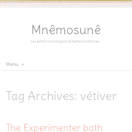
Mnêmosunê
Les petits riens forgent de belles existences…
Menu
Skip
to
content
Tag Archives:
vétiver
The Experimenter bath