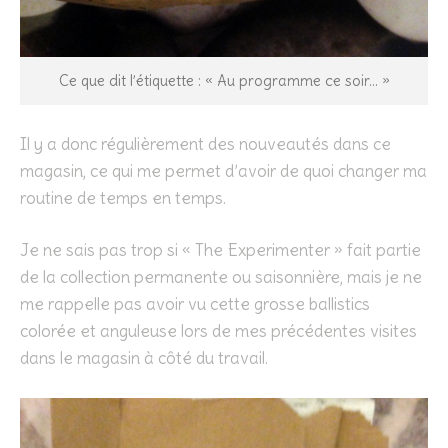
Ce que dit l’étiquette : « Au programme ce soir… »
Il y a donc régulièrement des nouveautés dans ce
magasin, ce qui me permet d’avoir de quoi changer ma
routine de temps en temps.
Je ne sais pas trop si « The Experimenter » fait partie
de la collection permanente ou saisonnière, mais je ne
me rappelle pas avoir vu cette grosse ballistics
colorée et anguleuse lors de mes précédentes visites
dans le magasin à côté du travail.