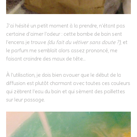
J’ai hésité un petit moment à la prendre, n’étant pas
certaine d’aimer l’odeur : cette bombe de bain sent
l’encens je trouve
(du fait du vétiver sans doute ?)
, et
le parfum me semblait alors assez prononcé, me
faisant craindre des maux de tête…
À l’utilisation, je dois bien avouer que le début de la
diffusion est plutôt charmant avec toutes ces couleurs
qui zèbrent l’eau du bain et qui sèment des paillettes
sur leur passage.