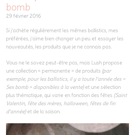
bomb
29 février 2016
Si j’achète régulièrement les mêmes ballistics, mes
préférées, j’aime bien changer un peu et essayer les
nouveautés, les produits que je ne connais pas.
Vous ne le savez peut-être pas, mais Lush propose
une collection « permanente » de produits
(par
exemple, pour les ballistics, il y a toute l’année des «
Sex bomb » disponibles à la vente)
et une sélection
plus thématique, qui varie en fonction des fêtes
(Saint
Valentin, fête des mères, halloween, fêtes de fin
d’année)
et de la saison.