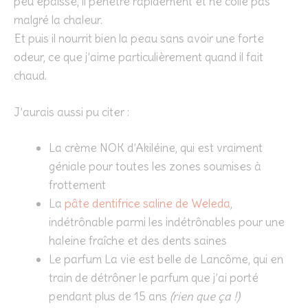
peu épaisse, il pénètre rapidement et ne colle pas
malgré la chaleur.
Et puis il nourrit bien la peau sans avoir une forte
odeur, ce que j’aime particulièrement quand il fait
chaud.
J’aurais aussi pu citer :
La crème NOK d’Akiléine, qui est vraiment
géniale pour toutes les zones soumises à
frottement
La
pâte dentifrice saline de Weleda
,
indétrônable parmi les indétrônables pour une
haleine fraîche et des dents saines
Le parfum La vie est belle de Lancôme, qui en
train de détrôner le parfum que j’ai porté
pendant plus de 15 ans
(rien que ça !)