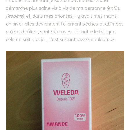
Et donc maintenant je suis à nouveau dans une
démarche plus saine vis à vis de ma personne
(enfin,
j’espère)
, et, dans mes priorités, il y avait mes mains :
en hiver elles deviennent tellement sèches et abîmées
qu’elles brûlent, sont râpeuses… Et outre le fait que
cela ne soit pas joli, c’est surtout assez douloureux.