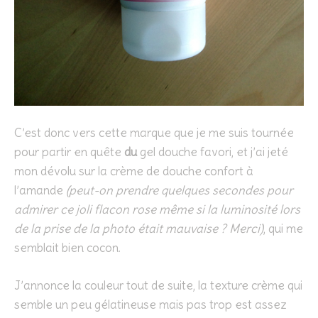
C’est donc vers cette marque que je me suis tournée
pour partir en quête
du
gel douche favori, et j’ai jeté
mon dévolu sur la crème de douche confort à
l’amande
(peut-on prendre quelques secondes pour
admirer ce joli flacon rose même si la luminosité lors
de la prise de la photo était mauvaise ? Merci)
, qui me
semblait bien cocon.
J’annonce la couleur tout de suite, la texture crème qui
semble un peu gélatineuse mais pas trop est assez