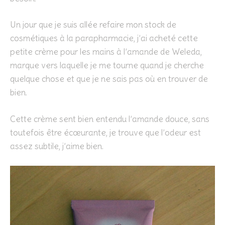
Un jour que je suis allée refaire mon stock de
cosmétiques à la parapharmacie, j’ai acheté cette
petite crème pour les mains à l’amande de Weleda,
marque vers laquelle je me tourne quand je cherche
quelque chose et que je ne sais pas où en trouver de
bien.
Cette crème sent bien entendu l’amande douce, sans
toutefois être écœurante, je trouve que l’odeur est
assez subtile, j’aime bien.