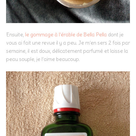
Ensuite,
le gommage à l’érable de Bella Pella
dont je
vous ai fait une revue il y a peu. Je m’en sers 2 fois par
semaine, il est doux, délicatement parfumé et laisse la
peau souple, je l’aime beaucoup.