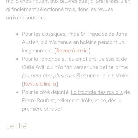
mal à choisir quant aux œuvres que j’ai préférées. J’en
ai finalement sélectionné trois, donc les revues
arrivent sous peu.
Pour les classiques,
Pride & Prejudice
de Jane
Austen, qui m’a tenue en haleine pendant un
long moment. [
Revue à lire ici
]
Pour la romance et les émotions,
Je suis là
de
Clélie Avit, qui m’a fait verser une petite larme
(ou peut être plusieurs ?)
et une si jolie histoire !
[
Revue à lire ici
]
Pour le côté déjanté,
La fractale des raviolis
de
Pierre Raufast, tellement drôle, et ce, dès la
première phrase !
Le thé