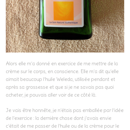
Alors elle m’a donné en exercice de me mettre de la
crème sur le corps, en conscience. Elle m’a dit qu’elle
aimait beaucoup l’huile Weleda, utilisée pendant et
après sa grossesse et que si je ne savais pas quoi
acheter, je pouvais aller voir de ce côté là.
Je vais être honnête, je n’étais pas emballée par l’idée
de l’exercice : la dernière chose dont j’avais envie
c’était de me passer de l’huile ou de la crème pour le