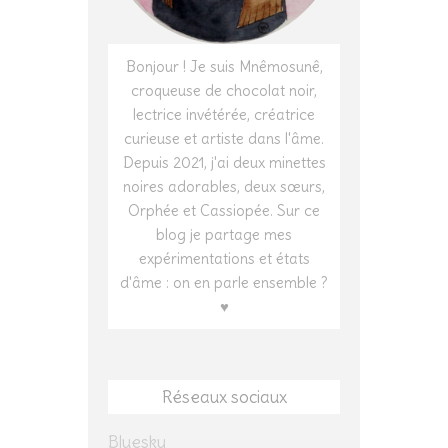
Bonjour ! Je suis Mnêmosunê,
croqueuse de chocolat noir,
lectrice invétérée, créatrice
curieuse et artiste dans l'âme.
Depuis 2021, j'ai deux minettes
noires adorables, deux sœurs,
Orphée et Cassiopée. Sur ce
blog je partage mes
expérimentations et états
d'âme : on en parle ensemble ?
♥
Réseaux sociaux
Bluesky