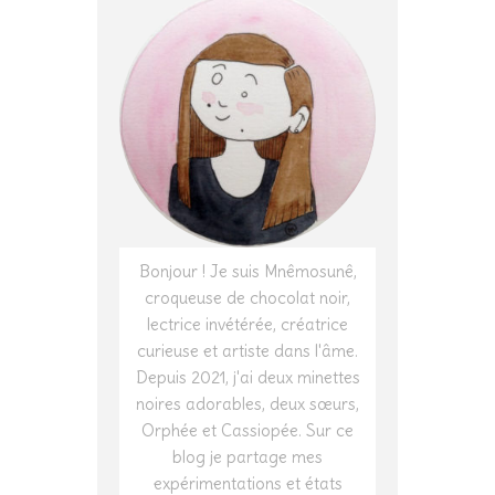
Bonjour ! Je suis Mnêmosunê,
croqueuse de chocolat noir,
lectrice invétérée, créatrice
curieuse et artiste dans l'âme.
Depuis 2021, j'ai deux minettes
noires adorables, deux sœurs,
Orphée et Cassiopée. Sur ce
blog je partage mes
expérimentations et états