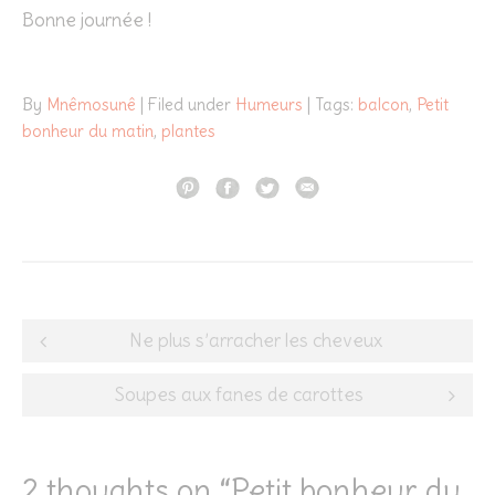
Bonne journée !
By
Mnêmosunê
| Filed under
Humeurs
| Tags:
balcon
,
Petit
bonheur du matin
,
plantes
Post
Ne plus s’arracher les cheveux
navigation
Soupes aux fanes de carottes
2 thoughts on “
Petit bonheur du