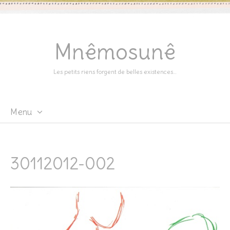
Mnêmosunê
Les petits riens forgent de belles existences…
Menu
Skip
to
content
30112012-002