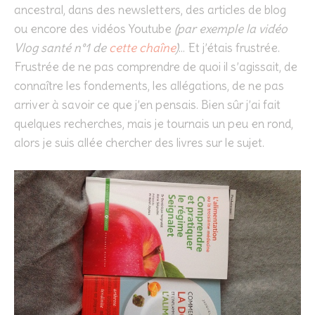
ancestral, dans des newsletters, des articles de blog
ou encore des vidéos Youtube
(par exemple la vidéo
Vlog santé n°1 de
cette chaîne
)
… Et j’étais frustrée.
Frustrée de ne pas comprendre de quoi il s’agissait, de
connaître les fondements, les allégations, de ne pas
arriver à savoir ce que j’en pensais. Bien sûr j’ai fait
quelques recherches, mais je tournais un peu en rond,
alors je suis allée chercher des livres sur le sujet.