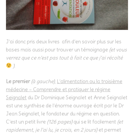
J’ai donc pris deux livres afin d’en savoir plus sur les
bases mais aussi pour trouver un témoignage
(et vous
verrez que ce n’est pas tout à fait ce que j’ai récolté
)
.
Le premier
(à gauche)
,
L’alimentation ou la troisième
médecine – Comprendre et pratiquer le régime
Seignalet
du Dr Dominique Seignalet et Anne Seignalet
est une synthèse de l’énorme ouvrage écrit par le Dr
Jean Seignalet, le fondateur du régime en question.
C’est un petit livre
(126 pages)
qui se lit facilement
(et
rapidement, je l’ai lu, je crois, en 2 jours)
et permet