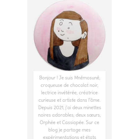
Bonjour ! Je suis Mnêmosunê,
croqueuse de chocolat noir,
lectrice invétérée, créatrice
curieuse et artiste dans l'âme.
Depuis 2021, j'ai deux minettes
noires adorables, deux sœurs,
Orphée et Cassiopée. Sur ce
blog je partage mes
expérimentations et états