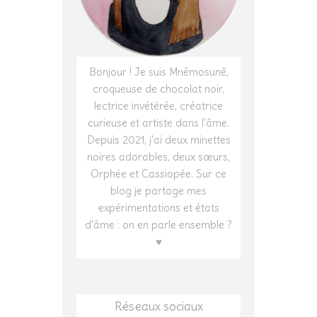
Bonjour ! Je suis Mnêmosunê,
croqueuse de chocolat noir,
lectrice invétérée, créatrice
curieuse et artiste dans l'âme.
Depuis 2021, j'ai deux minettes
noires adorables, deux sœurs,
Orphée et Cassiopée. Sur ce
blog je partage mes
expérimentations et états
d'âme : on en parle ensemble ?
♥
Réseaux sociaux