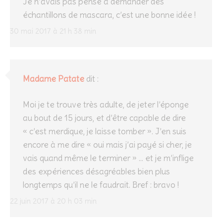
Je n’avais pas pensé à demander des
échantillons de mascara, c’est une bonne idée !
30 mai 2017 à 21 h 38 min
Madame Patate
dit :
Moi je te trouve très adulte, de jeter l’éponge
au bout de 15 jours, et d’être capable de dire
« c’est merdique, je laisse tomber ». J’en suis
encore à me dire « oui mais j’ai payé si cher, je
vais quand même le terminer » … et je m’inflige
des expériences désagréables bien plus
longtemps qu’il ne le faudrait. Bref : bravo !
22 juin 2017 à 20 h 03 min