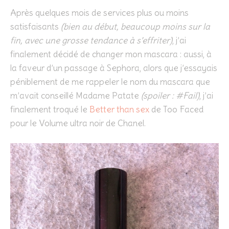
Après quelques mois de services plus ou moins
satisfaisants
(bien au début, beaucoup moins sur la
fin, avec une grosse tendance à s’effriter)
, j’ai
finalement décidé de changer mon mascara : aussi, à
la faveur d’un passage à Sephora, alors que j’essayais
péniblement de me rappeler le nom du mascara que
m’avait conseillé Madame Patate
(spoiler : #Fail)
, j’ai
finalement troqué le
Better than sex
de Too Faced
pour le Volume ultra noir de Chanel.