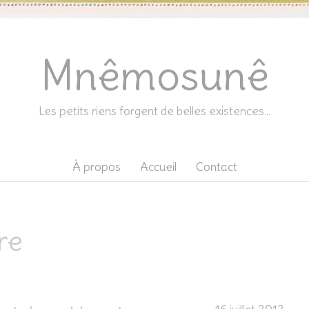
Mnêmosunê
Les petits riens forgent de belles existences…
À propos
Accueil
Contact
vre