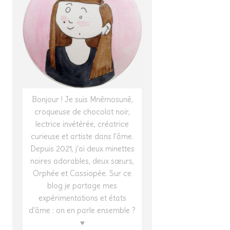
Bonjour ! Je suis Mnêmosunê,
croqueuse de chocolat noir,
lectrice invétérée, créatrice
curieuse et artiste dans l'âme.
Depuis 2021, j'ai deux minettes
noires adorables, deux sœurs,
Orphée et Cassiopée. Sur ce
blog je partage mes
expérimentations et états
d'âme : on en parle ensemble ?
♥