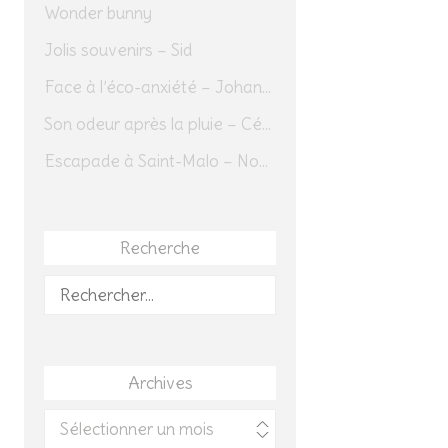
Wonder bunny
Jolis souvenirs – Sid
Face à l’éco-anxiété – Johannes Herrmann
Son odeur après la pluie – Cédric Sapin-Defour
Escapade à Saint-Malo – Novembre 2025 – Jour 1
Recherche
Rechercher :
Archives
Archives