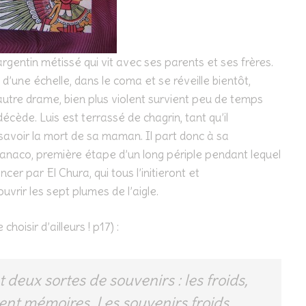
 argentin métissé qui vit avec ses parents et ses frères.
e d’une échelle, dans le coma et se réveille bientôt,
autre drame, bien plus violent survient peu de temps
écède. Luis est terrassé de chagrin, tant qu’il
 savoir la mort de sa maman. Il part donc à sa
naco, première étape d’un long périple pendant lequel
cer par El Chura, qui tous l’initieront et
vrir les sept plumes de l’aigle.
 choisir d’ailleurs ! p17) :
 deux sortes de souvenirs : les froids,
llent mémoires. Les souvenirs froids