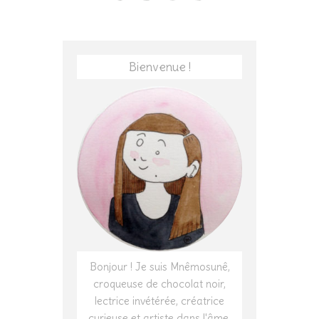
Bienvenue !
Bonjour ! Je suis Mnêmosunê,
croqueuse de chocolat noir,
lectrice invétérée, créatrice
curieuse et artiste dans l'âme.