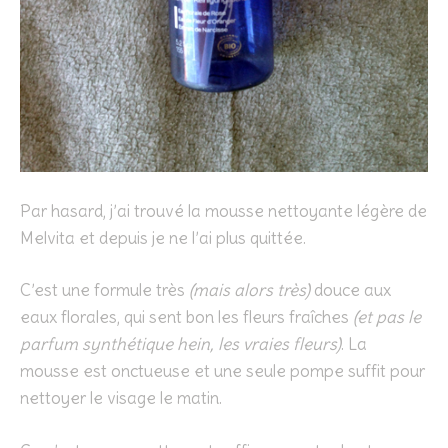
Par hasard, j’ai trouvé la mousse nettoyante légère de
Melvita et depuis je ne l’ai plus quittée.
C’est une formule très
(mais alors très)
douce aux
eaux florales, qui sent bon les fleurs fraîches
(et pas le
parfum synthétique hein, les vraies fleurs)
. La
mousse est onctueuse et une seule pompe suffit pour
nettoyer le visage le matin.