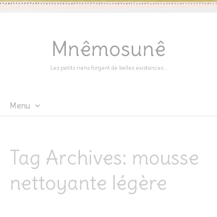
Mnêmosunê
Les petits riens forgent de belles existences…
Menu
Skip
to
content
Tag Archives:
mousse
nettoyante légère