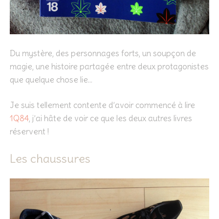
Du mystère, des personnages forts, un soupçon de
magie, une histoire partagée entre deux protagonistes
que quelque chose lie…
Je suis tellement contente d’avoir commencé à lire
1Q84
, j’ai hâte de voir ce que les deux autres livres
réservent !
Les chaussures