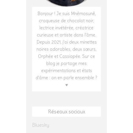
Bonjour ! Je suis Mnêmosunê,
croqueuse de chocolat noir,
lectrice invétérée, créatrice
curieuse et artiste dans l'âme.
Depuis 2021, j'ai deux minettes
noires adorables, deux sœurs,
Orphée et Cassiopée. Sur ce
blog je partage mes
expérimentations et états
d'âme : on en parle ensemble ?
♥
Réseaux sociaux
Bluesky