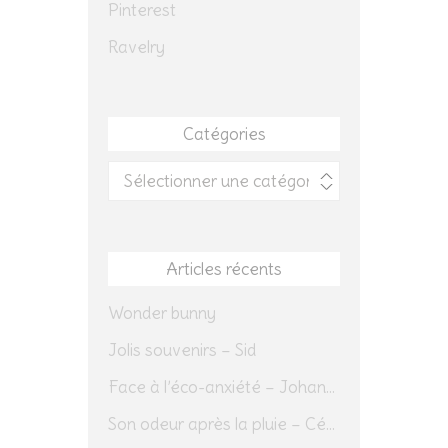
Pinterest
Ravelry
Catégories
Catégories
Articles récents
Wonder bunny
Jolis souvenirs – Sid
Face à l’éco-anxiété – Johannes Herrmann
Son odeur après la pluie – Cédric Sapin-Defour