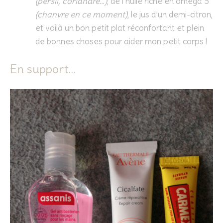
(persil, coriandre…)
, de l’huile riche en oméga 3
(chanvre en ce moment)
, le jus d’un demi-citron,
et voilà un bon petit plat réconfortant et plein
de bonnes choses pour aider mon petit corps !
En support…