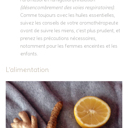
(désencombrement des voies respiratoires)
.
Comme toujours avec les huiles essentielles,
suivez les conseils de votre aromathérapeute
avant de suivre les miens, c’est plus prudent, et
prenez les précautions nécessaires,
notamment pour les femmes enceintes et les
enfants.
L’alimentation