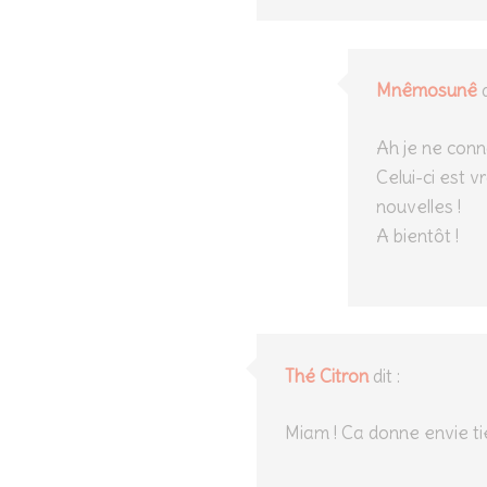
Mnêmosunê
d
Ah je ne conn
Celui-ci est v
nouvelles !
A bientôt !
Thé Citron
dit :
Miam ! Ca donne envie tie