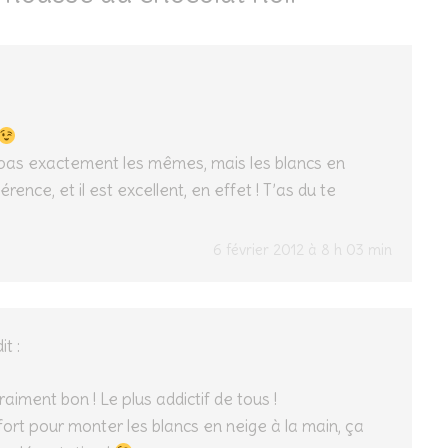
 pas exactement les mêmes, mais les blancs en
férence, et il est excellent, en effet ! T’as du te
6 février 2012 à 8 h 03 min
it :
vraiment bon ! Le plus addictif de tous !
ffort pour monter les blancs en neige à la main, ça