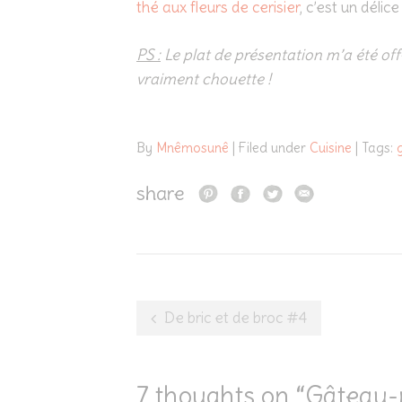
thé aux fleurs de cerisier
, c’est un délice 
PS :
Le plat de présentation m’a été off
vraiment chouette !
By
Mnêmosunê
| Filed under
Cuisine
| Tags:
share
Post
De bric et de broc #4
navigation
7 thoughts on “
Gâteau-