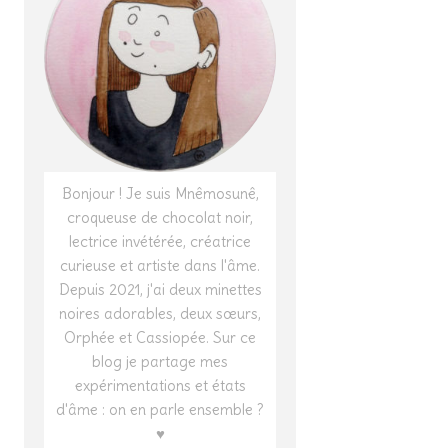
Bonjour ! Je suis Mnêmosunê,
croqueuse de chocolat noir,
lectrice invétérée, créatrice
curieuse et artiste dans l'âme.
Depuis 2021, j'ai deux minettes
noires adorables, deux sœurs,
Orphée et Cassiopée. Sur ce
blog je partage mes
expérimentations et états
d'âme : on en parle ensemble ?
♥