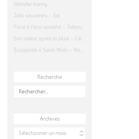
Wonder bunny
Jolis souvenirs – Sid
Face à l’éco-anxiété – Johannes Herrmann
Son odeur après la pluie – Cédric Sapin-Defour
Escapade à Saint-Malo – Novembre 2025 – Jour 1
Recherche
Rechercher :
Archives
Archives