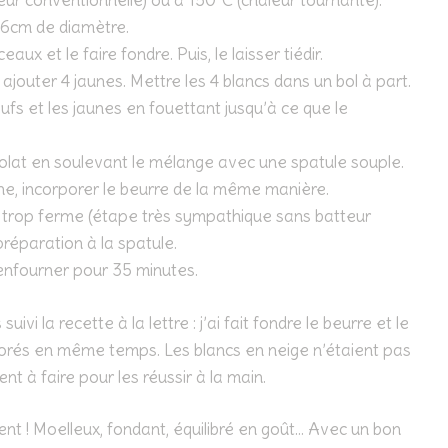
eur conventionnelle) ou à 150°C (chaleur tournante).
6cm de diamètre.
ux et le faire fondre. Puis, le laisser tiédir.
jouter 4 jaunes. Mettre les 4 blancs dans un bol à part.
œufs et les jaunes en fouettant jusqu’à ce que le
olat en soulevant le mélange avec une spatule souple.
, incorporer le beurre de la même manière.
s trop ferme (étape très sympathique sans batteur
 préparation à la spatule.
enfourner pour 35 minutes.
uivi la recette à la lettre : j’ai fait fondre le beurre et le
rporés en même temps. Les blancs en neige n’étaient pas
nt à faire pour les réussir à la main.
nt ! Moelleux, fondant, équilibré en goût… Avec un bon