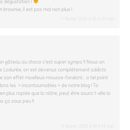
la dégustation !
brownie, il est pas mal non plus !
7 février 2012 à 15 h 01 min
un gâteau au choco c’est super sympa !! Nous on
 de Ladurée, on est devenus complètement addicts
e son effet moelleux-mousse-fondant… a tel point
ans les » incontournables » de notre blog ! Ta
n plus rapide que la nôtre, peut être saura t-elle la
s ça sous peu !!
8 février 2012 à 19 h 14 min