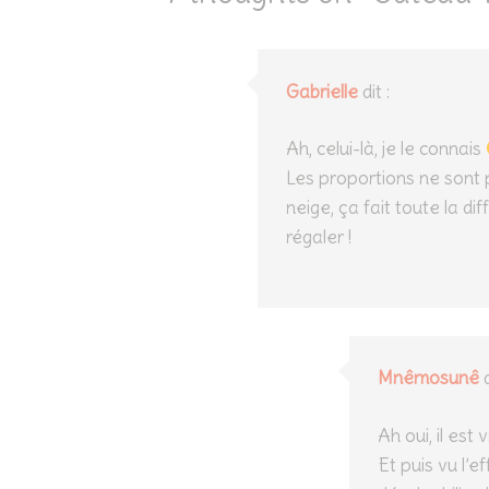
Gabrielle
dit :
Ah, celui-là, je le connais
Les proportions ne sont
neige, ça fait toute la dif
régaler !
Mnêmosunê
d
Ah oui, il est 
Et puis vu l’e