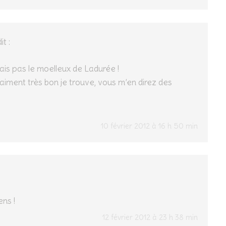
it :
ais pas le moelleux de Ladurée !
raiment très bon je trouve, vous m’en direz des
10 février 2012 à 16 h 50 min
ns !
12 février 2012 à 23 h 38 min