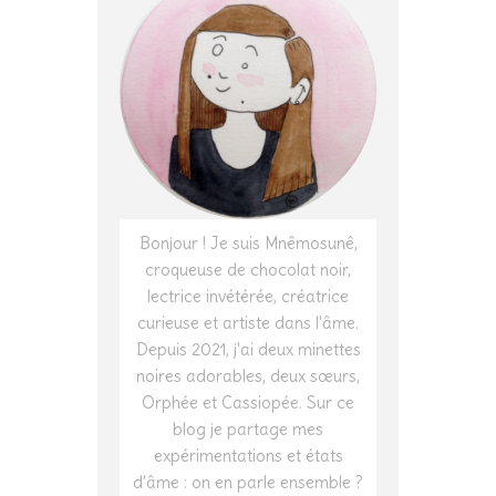
Bonjour ! Je suis Mnêmosunê,
croqueuse de chocolat noir,
lectrice invétérée, créatrice
curieuse et artiste dans l'âme.
Depuis 2021, j'ai deux minettes
noires adorables, deux sœurs,
Orphée et Cassiopée. Sur ce
blog je partage mes
expérimentations et états
d'âme : on en parle ensemble ?