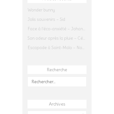
Wonder bunny
Jolis souvenirs – Sid
Face à l’éco-anxiété – Johannes Herrmann
Son odeur après la pluie – Cédric Sapin-Defour
Escapade à Saint-Malo – Novembre 2025 – Jour 1
Recherche
Rechercher :
Archives
Archives