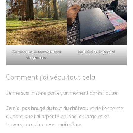
On dirait un rassemblement
Au bord de la piscine
de gnomes
Comment j’ai vécu tout cela
Je me suis laissée porter, un moment après l’autre.
Je n’ai pas bougé du tout du château
et de l’enceinte
du parc, que j’ai arpenté en long, en large et en
travers, au calme avec moi même.