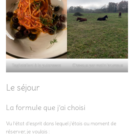
Tagliatelloni à la putanesca
Chevaux par matin brumeux
Le séjour
La formule que j’ai choisi
Vu l’état d’esprit dans lequel j’étais au moment de
réserver, je voulais :