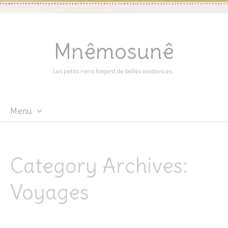
Mnêmosunê
Les petits riens forgent de belles existences…
Menu
Skip
to
content
Category Archives:
Voyages