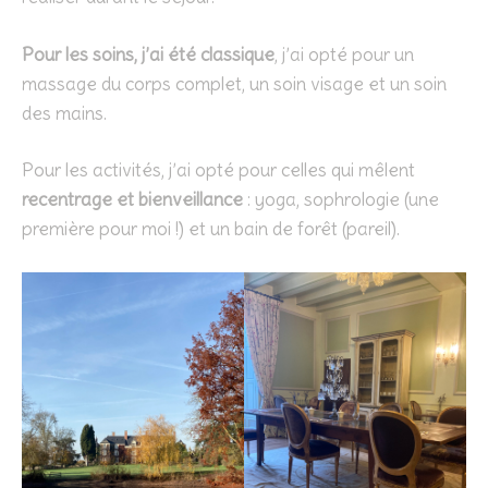
Pour les soins, j’ai été classique
, j’ai opté pour un
massage du corps complet, un soin visage et un soin
des mains.
Pour les activités, j’ai opté pour celles qui mêlent
recentrage et bienveillance
: yoga, sophrologie (une
première pour moi !) et un bain de forêt (pareil).