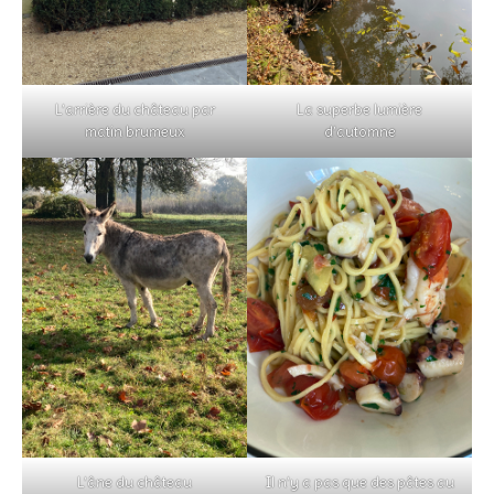
L’arrière du château par
La superbe lumière
matin brumeux
d’automne
L’âne du château
Il n’y a pas que des pâtes au