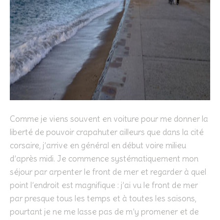
Comme je viens souvent en voiture pour me donner la
liberté de pouvoir crapahuter ailleurs que dans la cité
corsaire, j’arrive en général en début voire milieu
d’après midi. Je commence systématiquement mon
séjour par arpenter le front de mer et regarder à quel
point l’endroit est magnifique : j’ai vu le front de mer
par presque tous les temps et à toutes les saisons,
pourtant je ne me lasse pas de m’y promener et de