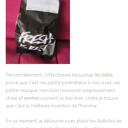
Personnellement, j’affectionne beaucoup
les bains
parce que c’est ma petite parenthèse à moi, avec ma
petite musique, mon bain moussant soigneusement
choisi et
parfois
souvent un bon livre. Limite je trouve
que c’est la meilleure invention de l’homme.
En ce moment, je découvre avec plaisir les Ballistics de