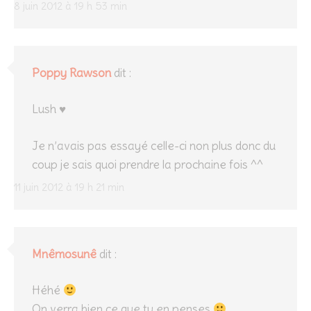
8 juin 2012 à 19 h 53 min
Poppy Rawson
dit :
Lush ♥
Je n’avais pas essayé celle-ci non plus donc du
coup je sais quoi prendre la prochaine fois ^^
11 juin 2012 à 19 h 21 min
Mnêmosunê
dit :
Héhé
On verra bien ce que tu en penses