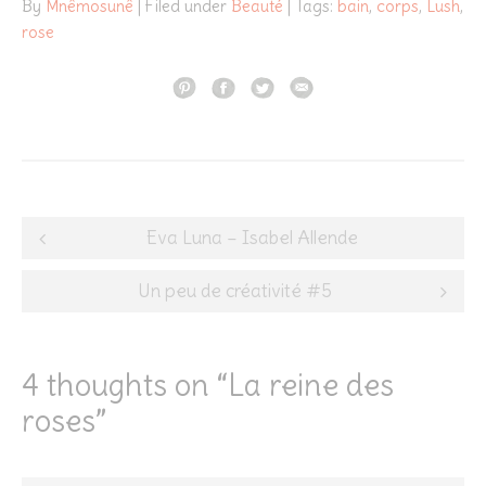
By
Mnêmosunê
| Filed under
Beauté
| Tags:
bain
,
corps
,
Lush
,
rose
Post
Eva Luna – Isabel Allende
navigation
Un peu de créativité #5
4 thoughts on “
La reine des
roses
”