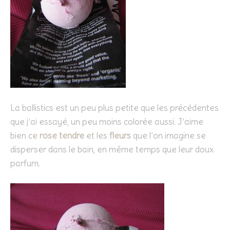
La ballistics est un peu plus petite que les précédentes
que j’ai essayé, un peu moins colorée aussi. J’aime
bien ce
rose tendre
et les
fleurs
que l’on imagine se
disperser dans le bain, en même temps que leur doux
parfum.