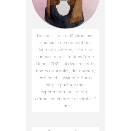
Bonjour ! Je suis Mnêmosunê,
croqueuse de chocolat noir,
lectrice invétérée, créatrice
curieuse et artiste dans l'âme.
Depuis 2021, j'ai deux minettes
noires adorables, deux sœurs,
Orphée et Cassiopée. Sur ce
blog je partage mes
expérimentations et états
d'âme : on en parle ensemble ?
♥