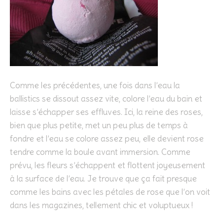
Comme les précédentes, une fois dans l’eau la
ballistics se dissout assez vite, colore l’eau du bain et
laisse s’échapper ses effluves. Ici, la reine des roses,
bien que plus petite, met un peu plus de temps à
fondre et l’eau se colore assez peu, elle devient rose
tendre comme la boule avant immersion. Comme
prévu, les fleurs s’échappent et flottent joyeusement
à la surface de l’eau. Je trouve que ça fait presque
comme les bains avec les pétales de rose que l’on voit
dans les magazines, tellement chic et voluptueux !