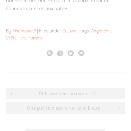
Bonne lecture, bon retour à ceux qui rentrent et
bonnes vacances aux autres…
By
Mnêmosunê
| Filed under
Culture
| Tags:
Angleterre
,
Crête
,
livre
,
roman
Post
Petit bonheur du matin #2
navigation
Une petite pieuvre verte et bleue