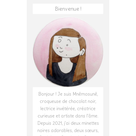
Bienvenue !
Bonjour ! Je suis Mnêmosunê,
croqueuse de chocolat noir,
lectrice invétérée, créatrice
curieuse et artiste dans l'âme.
Depuis 2021, j'ai deux minettes
noires adorables, deux sœurs,