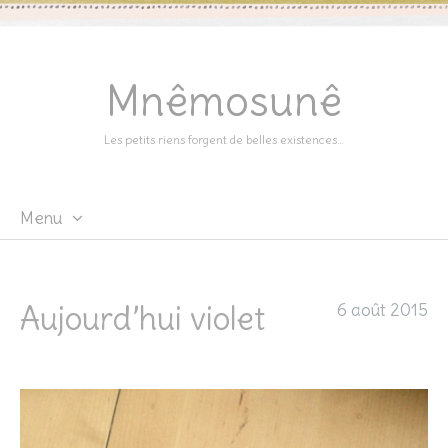
Mnêmosunê
Les petits riens forgent de belles existences…
Menu
Skip
to
content
Aujourd’hui violet
6 août 2015