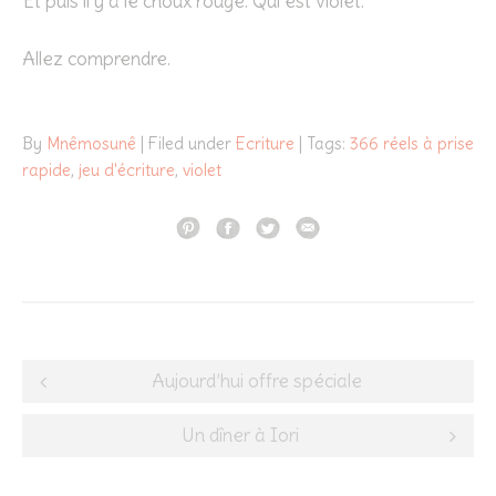
Et puis il y a le choux rouge. Qui est violet.
Allez comprendre.
By
Mnêmosunê
| Filed under
Ecriture
| Tags:
366 réels à prise
rapide
,
jeu d'écriture
,
violet
Post
Aujourd’hui offre spéciale
navigation
Un dîner à Iori