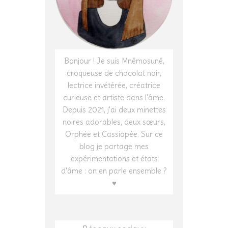
Bonjour ! Je suis Mnêmosunê,
croqueuse de chocolat noir,
lectrice invétérée, créatrice
curieuse et artiste dans l'âme.
Depuis 2021, j'ai deux minettes
noires adorables, deux sœurs,
Orphée et Cassiopée. Sur ce
blog je partage mes
expérimentations et états
d'âme : on en parle ensemble ?
♥