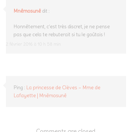
Mnêmosunê
dit :
Honnêtement, c’est très discret, je ne pense
pas que cela te rebuterait si tu le goûtais !
2 février 2016 à 10 h 58 min
Ping :
La princesse de Clèves – Mme de
Lafayette | Mnêmosunê
Comments are closed.