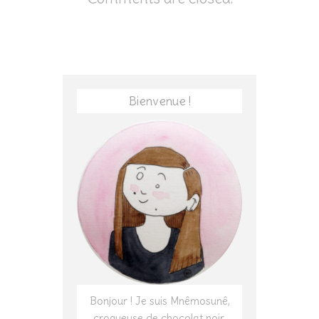
Bienvenue !
Bonjour ! Je suis Mnêmosunê,
croqueuse de chocolat noir,