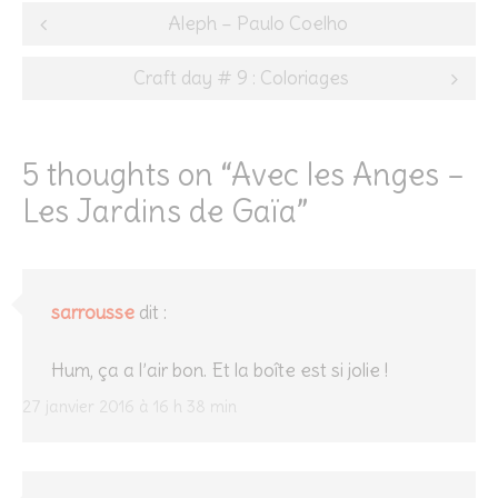
Post
Aleph – Paulo Coelho
navigation
Craft day # 9 : Coloriages
5 thoughts on “
Avec les Anges –
Les Jardins de Gaïa
”
sarrousse
dit :
Hum, ça a l’air bon. Et la boîte est si jolie !
27 janvier 2016 à 16 h 38 min