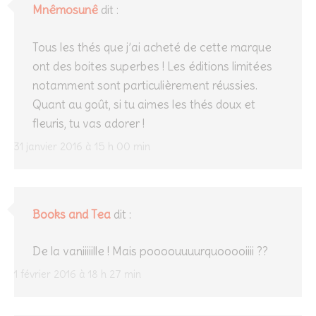
Mnêmosunê
dit :
Tous les thés que j’ai acheté de cette marque
ont des boites superbes ! Les éditions limitées
notamment sont particulièrement réussies.
Quant au goût, si tu aimes les thés doux et
fleuris, tu vas adorer !
31 janvier 2016 à 15 h 00 min
Books and Tea
dit :
De la vaniiiiille ! Mais poooouuuurquooooiiii ??
1 février 2016 à 18 h 27 min