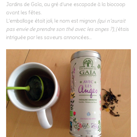
Jardins de Gaïa, au gré d’une escapade à la biocoop
avant les fêtes.
L’emballage était joli, le nom est mignon
(qui n’aurait
pas envie de prendre son thé avec les anges ?)
, j’étais
intriguée par les saveurs annoncées…