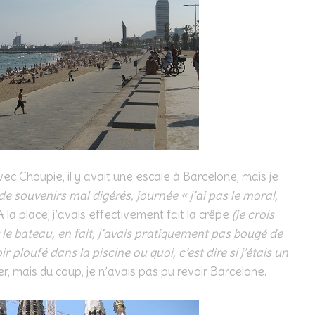
 avec Choupie, il y avait une escale à Barcelone, mais je
de souvenirs mal digérés, journée « j’ai pas le moral,
 A la place, j’avais effectivement fait la crêpe
(je crois
e bateau, en fait, j’avais pratiquement pas bougé de
 ploufé dans la piscine ou quoi, c’est dire si j’étais un
r, mais du coup, je n’avais pas pu revoir Barcelone.