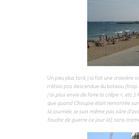
Un peu plus tard, j’ai fait une croisière
n’étais pas descendue du bateau
(trop 
j’ai plus envie de faire la crêpe », etc.)
.
que quand Choupie était remontée sur l
la journée, je suis même pas sûre d’avoir
foudre de guerre ce jour là)
, sans crame