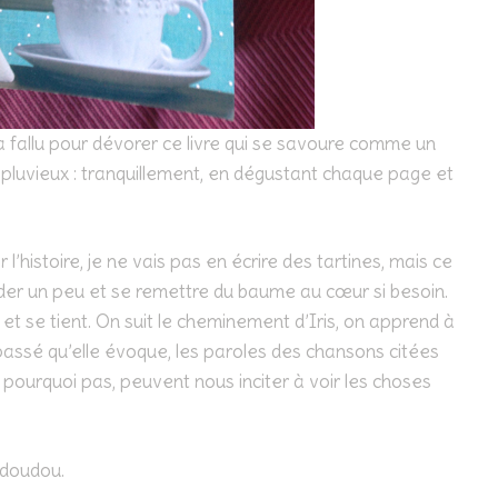
m’a fallu pour dévorer ce livre qui se savoure comme un
pluvieux : tranquillement, en dégustant chaque page et
’histoire, je ne vais pas en écrire des tartines, mais ce
évader un peu et se remettre du baume au cœur si besoin.
ée et se tient. On suit le cheminement d’Iris, on apprend à
 passé qu’elle évoque, les paroles des chansons citées
, pourquoi pas, peuvent nous inciter à voir les choses
 doudou.