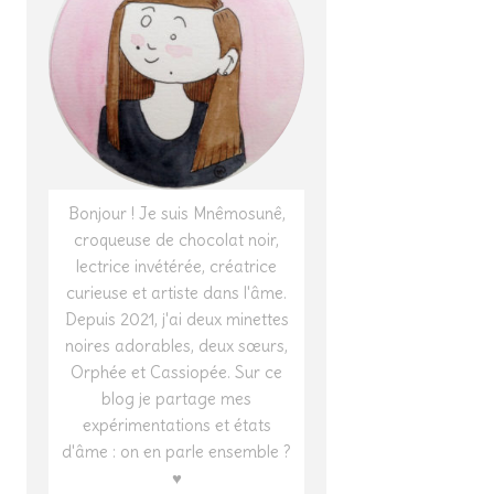
Bonjour ! Je suis Mnêmosunê,
croqueuse de chocolat noir,
lectrice invétérée, créatrice
curieuse et artiste dans l'âme.
Depuis 2021, j'ai deux minettes
noires adorables, deux sœurs,
Orphée et Cassiopée. Sur ce
blog je partage mes
expérimentations et états
d'âme : on en parle ensemble ?
♥