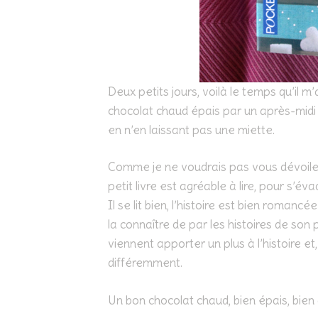
Deux petits jours, voilà le temps qu’il 
chocolat chaud épais par un après-midi 
en n’en laissant pas une miette.
Comme je ne voudrais pas vous dévoiler l
petit livre est agréable à lire, pour s’
Il se lit bien, l’histoire est bien romanc
la connaître de par les histoires de son
viennent apporter un plus à l’histoire et
différemment.
Un bon chocolat chaud, bien épais, bien