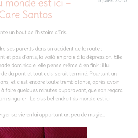
u monde est ici –
8 juillet 2015
 Care Santos
te un bout de l’histoire d’Iris.
dre ses parents dans un accident de la route :
nt et pas d’amis, la voilà en proie à la dépression. Elle
e dominicale, elle pense même à en finir : il lui
rde du pont et tout cela serait terminé. Pourtant un
ns, et c’est encore toute tremblotante, après avoir
it à faire quelques minutes auparavant, que son regard
 singulier : Le plus bel endroit du monde est ici.
hanger sa vie en lui apportant un peu de magie…