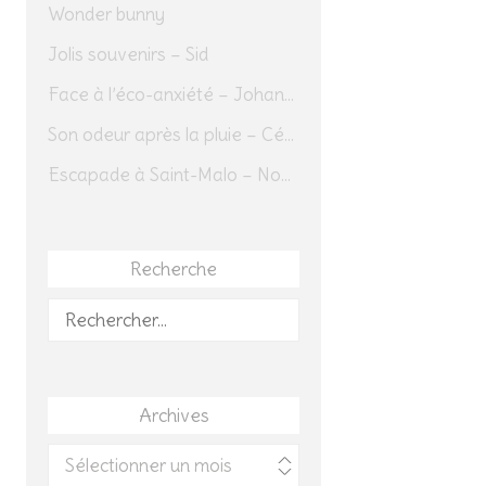
Wonder bunny
Jolis souvenirs – Sid
Face à l’éco-anxiété – Johannes Herrmann
Son odeur après la pluie – Cédric Sapin-Defour
Escapade à Saint-Malo – Novembre 2025 – Jour 1
Recherche
Rechercher :
Archives
Archives