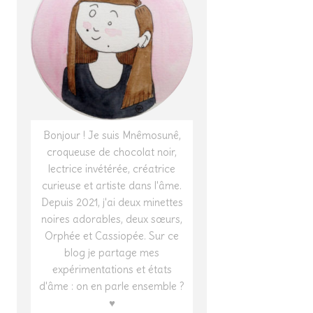
Bonjour ! Je suis Mnêmosunê,
croqueuse de chocolat noir,
lectrice invétérée, créatrice
curieuse et artiste dans l'âme.
Depuis 2021, j'ai deux minettes
noires adorables, deux sœurs,
Orphée et Cassiopée. Sur ce
blog je partage mes
expérimentations et états
d'âme : on en parle ensemble ?
♥