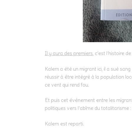
Il y aura des premiers
, c’est l’histoire d
Kalem a été un migrant ici, il a sué san
réussir à être intégré à la population lo
ce vent qui rend fou.
Et puis cet événement entre les migrants
politiques vers l’abîme du totalitarisme : 
Kalem est reparti.