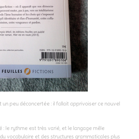
n peu déconcertée : il fallait apprivoiser ce nouvel
 : le rythme est très varié, et le langage mêle
c du vocabulaire et des structures grammaticales plus