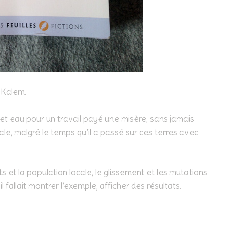
e Kalem.
g et eau pour un travail payé une misère, sans jamais
cale, malgré le temps qu’il a passé sur ces terres avec
 et la population locale, le glissement et les mutations
il fallait montrer l’exemple, afficher des résultats.