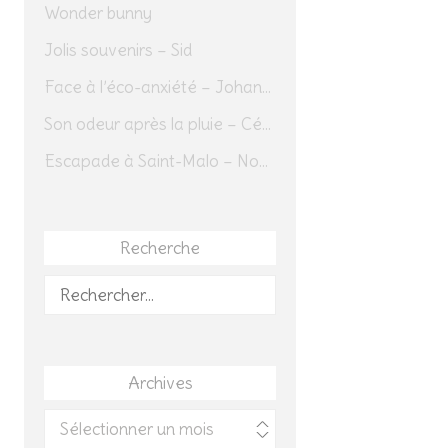
Wonder bunny
Jolis souvenirs – Sid
Face à l’éco-anxiété – Johannes Herrmann
Son odeur après la pluie – Cédric Sapin-Defour
Escapade à Saint-Malo – Novembre 2025 – Jour 1
Recherche
Rechercher :
Archives
Archives