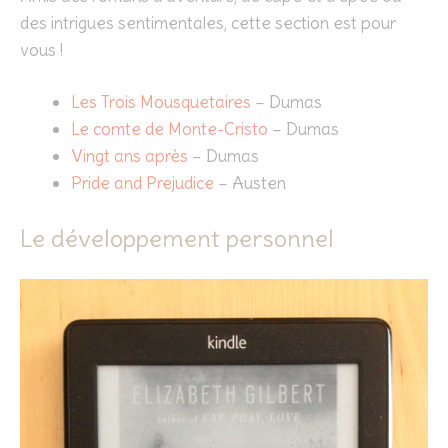
des intrigues sentimentales, cette section est pour
vous !
Les Trois Mousquetaires
– Dumas
Le comte de Monte-Cristo
– Dumas
Vingt ans après
– Dumas
Pride and Prejudice
– Austen
Le développement personnel