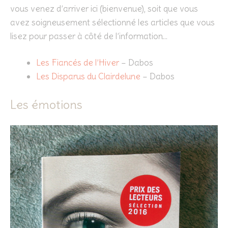
vous venez d’arriver ici (bienvenue), soit que vous
avez soigneusement sélectionné les articles que vous
lisez pour passer à côté de l’information…
Les Fiancés de l’Hiver
– Dabos
Les Disparus du Clairdelune
– Dabos
Les émotions