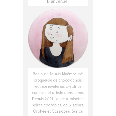
Bienvenue !
Bonjour ! Je suis Mnêmosunê,
croqueuse de chocolat noir,
lectrice invétérée, créatrice
curieuse et artiste dans l'âme.
Depuis 2021, j'ai deux minettes
noires adorables, deux sœurs,
Orphée et Cassiopée. Sur ce