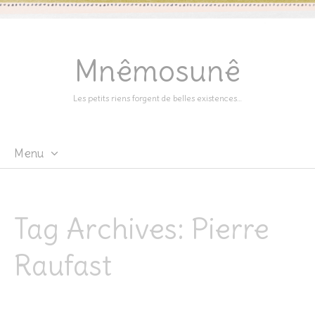
Mnêmosunê
Les petits riens forgent de belles existences…
Menu
Skip
to
content
Tag Archives:
Pierre
Raufast