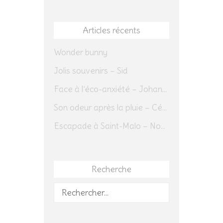
Articles récents
Wonder bunny
Jolis souvenirs – Sid
Face à l’éco-anxiété – Johannes Herrmann
Son odeur après la pluie – Cédric Sapin-Defour
Escapade à Saint-Malo – Novembre 2025 – Jour 1
Recherche
Rechercher :