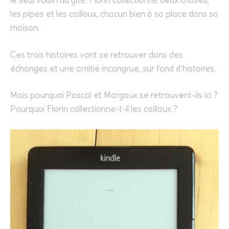
le seul voisin du gîte. Florin collectionne deux choses,
les pipes et les cailloux, chacun bien à sa place dans sa
maison.
Ces trois histoires vont se retrouver dans des
échanges et une amitié incongrue, sur fond d’histoires.
Mais pourquoi Pascal et Margaux se retrouvent-ils ici ?
Pourquoi Florin collectionne-t-il les cailloux ?