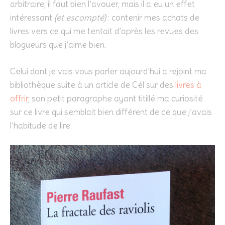
arbitraire, il faut bien l’avouer, mais il a eu un effet
intéressant
(et escompté)
: contenir mes achats de
livres vers ce qui me tentait d’après les revues des
blogueurs que j’aime bien.
Celui dont je vais vous parler aujourd’hui a rejoint ma
bibliothèque suite à un article de Cél sur des
livres à
offrir
, son petit paragraphe ayant titillé ma curiosité
sur ce livre qui semblait bien différent de ce que j’avais
l’habitude de lire.