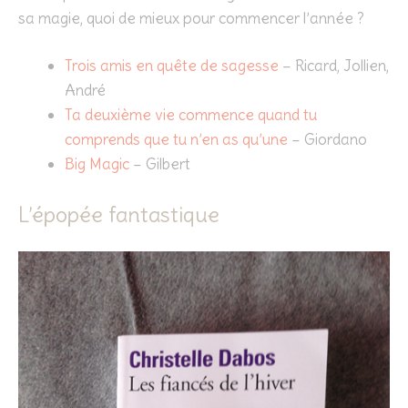
sa magie, quoi de mieux pour commencer l’année ?
Trois amis en quête de sagesse
– Ricard, Jollien,
André
Ta deuxième vie commence quand tu
comprends que tu n’en as qu’une
– Giordano
Big Magic
– Gilbert
L’épopée fantastique