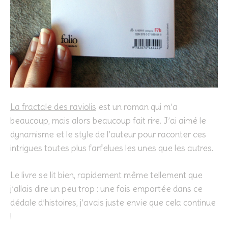
La fractale des raviolis
est un roman qui m’a
beaucoup, mais alors beaucoup fait rire. J’ai aimé le
dynamisme et le style de l’auteur pour raconter ces
intrigues toutes plus farfelues les unes que les autres.
Le livre se lit bien, rapidement même tellement que
j’allais dire un peu trop : une fois emportée dans ce
dédale d’histoires, j’avais juste envie que cela continue
!