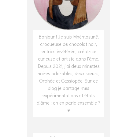
Bonjour ! Je suis Mnêmosunê,
croqueuse de chocolat noir,
lectrice invétérée, créatrice
curieuse et artiste dans l'âme.
Depuis 2021, j'ai deux minettes
noires adorables, deux sœurs,
Orphée et Cassiopée. Sur ce
blog je partage mes
expérimentations et états
d'âme : on en parle ensemble ?
♥