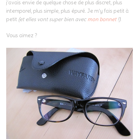
j’avais envie de quelque chose de plus discret, plus
intemporel, plus simple, plus épuré. Je m’y fais petit à
petit
(et elles vont super bien avec
mon bonnet
!)
.
Vous aimez ?