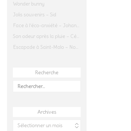
Wonder bunny
Jolis souvenirs – Sid
Face à l’éco-anxiété – Johannes Herrmann
Son odeur après la pluie – Cédric Sapin-Defour
Escapade à Saint-Malo – Novembre 2025 – Jour 1
Recherche
Rechercher :
Archives
Archives