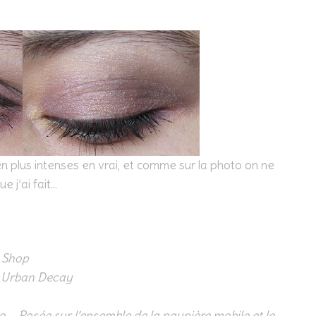
en plus intenses en vrai, et comme sur la photo on ne
e j’ai fait…
y Shop
/ Urban Decay
 – Posée sur l’ensemble de la paupière mobile et le