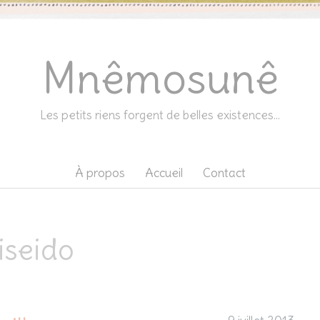
Mnêmosunê
Les petits riens forgent de belles existences…
À propos
Accueil
Contact
iseido