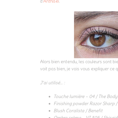
d’
Anthisei
.
Alors bien entendu, les couleurs sont bi
voit pas bien, je vais vous expliquer ce qu
J’ai utilisé… :
Touche lumière – 04 / The Bod
Finishing powder Razor Sharp 
Blush Coralista / Benefit
Ombre crème – VI 305 / Shiseido