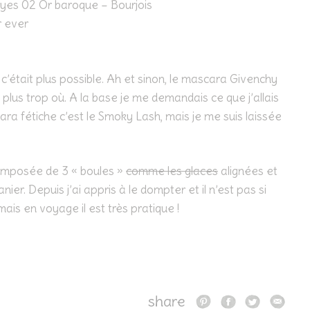
yes 02 Or baroque – Bourjois
r ever
y
 c’était plus possible. Ah et sinon, le mascara Givenchy
is plus trop où. A la base je me demandais ce que j’allais
ra fétiche c’est le Smoky Lash, mais je me suis laissée
composée de 3 « boules »
comme les glaces
alignées et
nier. Depuis j’ai appris à le dompter et il n’est pas si
mais en voyage il est très pratique !
share