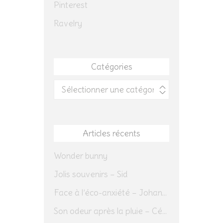
Pinterest
Ravelry
Catégories
Catégories
Articles récents
Wonder bunny
Jolis souvenirs – Sid
Face à l’éco-anxiété – Johannes Herrmann
Son odeur après la pluie – Cédric Sapin-Defour