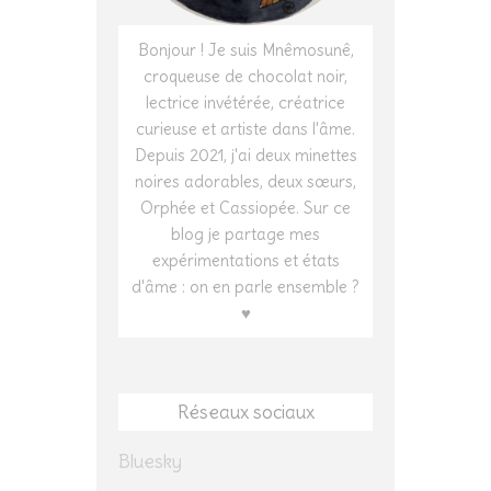
Bonjour ! Je suis Mnêmosunê,
croqueuse de chocolat noir,
lectrice invétérée, créatrice
curieuse et artiste dans l'âme.
Depuis 2021, j'ai deux minettes
noires adorables, deux sœurs,
Orphée et Cassiopée. Sur ce
blog je partage mes
expérimentations et états
d'âme : on en parle ensemble ?
♥
Réseaux sociaux
Bluesky