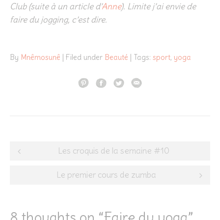
Club (suite à un article d’
Anne
). Limite j’ai envie de
faire du jogging, c’est dire.
By
Mnêmosunê
| Filed under
Beauté
| Tags:
sport
,
yoga
Post
Les croquis de la semaine #10
navigation
Le premier cours de zumba
8 thoughts on “
Faire du yoga
”