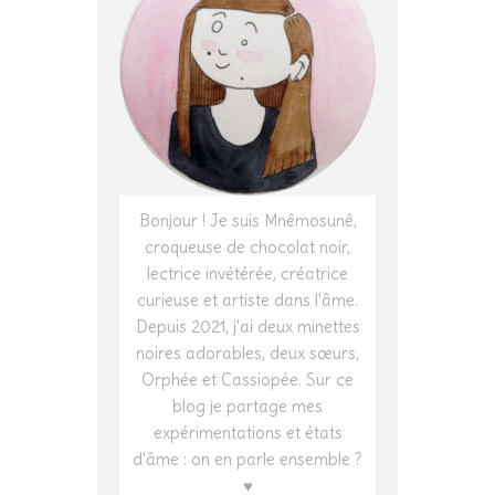
Bonjour ! Je suis Mnêmosunê,
croqueuse de chocolat noir,
lectrice invétérée, créatrice
curieuse et artiste dans l'âme.
Depuis 2021, j'ai deux minettes
noires adorables, deux sœurs,
Orphée et Cassiopée. Sur ce
blog je partage mes
expérimentations et états
d'âme : on en parle ensemble ?
♥