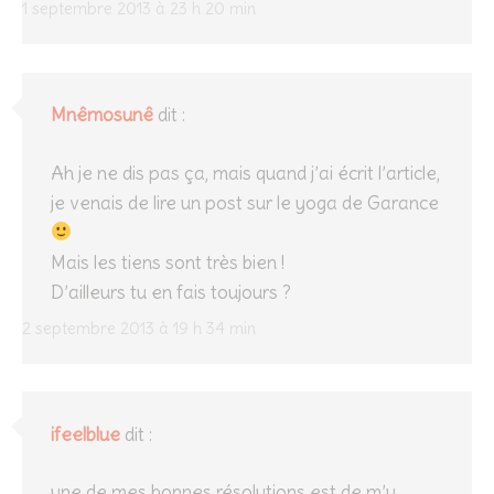
1 septembre 2013 à 23 h 20 min
Mnêmosunê
dit :
Ah je ne dis pas ça, mais quand j’ai écrit l’article,
je venais de lire un post sur le yoga de Garance
Mais les tiens sont très bien !
D’ailleurs tu en fais toujours ?
2 septembre 2013 à 19 h 34 min
ifeelblue
dit :
une de mes bonnes résolutions est de m’y