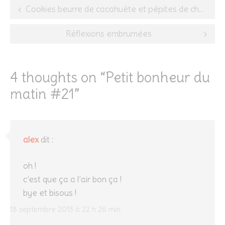
Post
Cookies beurre de cacahuète et pépites de chocolat
navigation
Réflexions embrumées
4 thoughts on “
Petit bonheur du
matin #21
”
alex
dit :
oh !
c’est que ça a l’air bon ça !
bye et bisous !
18 septembre 2013 à 22 h 26 min