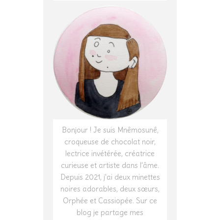
Bonjour ! Je suis Mnêmosunê,
croqueuse de chocolat noir,
lectrice invétérée, créatrice
curieuse et artiste dans l'âme.
Depuis 2021, j'ai deux minettes
noires adorables, deux sœurs,
Orphée et Cassiopée. Sur ce
blog je partage mes