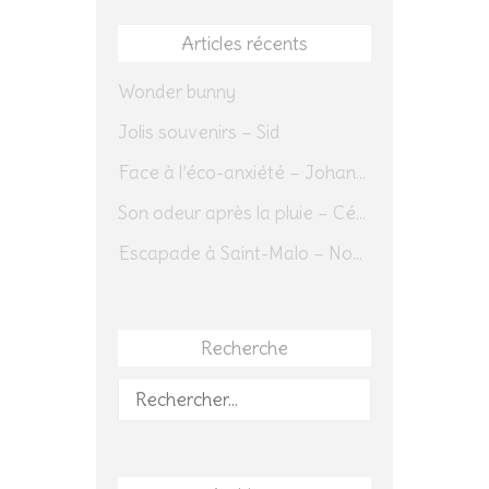
Articles récents
Wonder bunny
Jolis souvenirs – Sid
Face à l’éco-anxiété – Johannes Herrmann
Son odeur après la pluie – Cédric Sapin-Defour
Escapade à Saint-Malo – Novembre 2025 – Jour 1
Recherche
Rechercher :