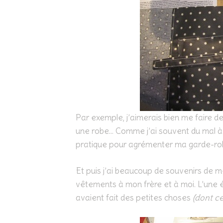
Par exemple, j’aimerais bien me faire de
une robe… Comme j’ai souvent du mal à t
pratique pour agrémenter ma garde-ro
Et puis j’ai beaucoup de souvenirs de 
vêtements à mon frère et à moi. L’une ét
avaient fait des petites choses
(dont c