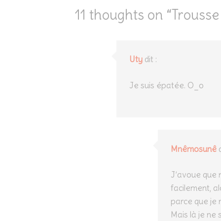
11 thoughts on “
Trousse
Uty
dit :
Je suis épatée. O_o
Mnêmosunê
d
J’avoue que m
facilement, a
parce que je n
Mais là je ne 