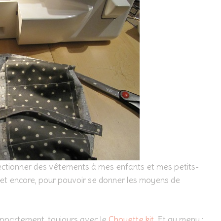
nfectionner des vêtements à mes enfants et mes petits-
re et encore, pour pouvoir se donner les moyens de
l’appartement, toujours avec le
Chouette kit
. Et au menu :