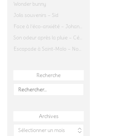
Wonder bunny
Jolis souvenirs – Sid
Face à l’éco-anxiété – Johannes Herrmann
Son odeur après la pluie – Cédric Sapin-Defour
Escapade à Saint-Malo – Novembre 2025 – Jour 1
Recherche
Rechercher :
Archives
Archives