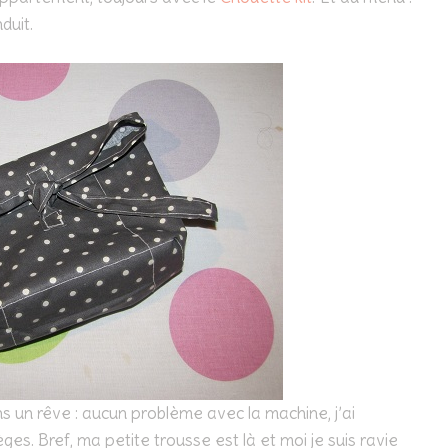
duit.
s un rêve : aucun problème avec la machine, j’ai
èges. Bref, ma petite trousse est là et moi je suis ravie