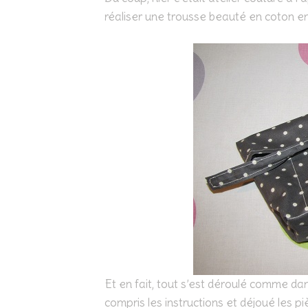
réaliser une trousse beauté en coton en
Et en fait, tout s’est déroulé comme dan
compris les instructions et déjoué les pi