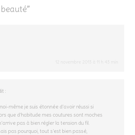
 beauté
”
12 novembre 2013 à 11 h 43 min
it :
oi-même je suis étonnée d’avoir réussi si
lors que d’habitude mes coutures sont moches
’arrive pas à bien régler la tension du fil.
sais pas pourquoi, tout s’est bien passé,