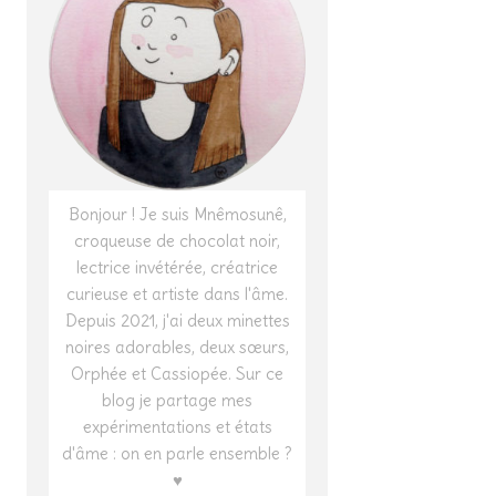
Bonjour ! Je suis Mnêmosunê,
croqueuse de chocolat noir,
lectrice invétérée, créatrice
curieuse et artiste dans l'âme.
Depuis 2021, j'ai deux minettes
noires adorables, deux sœurs,
Orphée et Cassiopée. Sur ce
blog je partage mes
expérimentations et états
d'âme : on en parle ensemble ?
♥