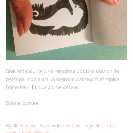
Bien entendu, cela ne remplace pas une session de
peinture, mais c’est un exercice distrayant et rapide,
j’aime bien. Et puis ça me détend.
Bonne journée !
By
Mnêmosunê
| Filed under
Création
| Tags:
dessin
,
Les
croquis de la semaine