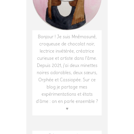
Bonjour ! Je suis Mnêmosunê,
croqueuse de chocolat noir,
lectrice invétérée, créatrice
curieuse et artiste dans l'âme.
Depuis 2021, j'ai deux minettes
noires adorables, deux sœurs,
Orphée et Cassiopée. Sur ce
blog je partage mes
expérimentations et états
d'âme : on en parle ensemble ?
♥