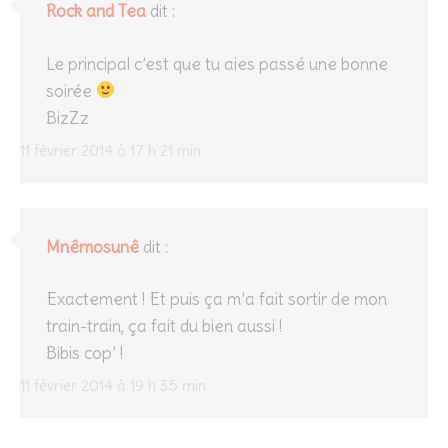
Rock and Tea
dit :
Le principal c’est que tu aies passé une bonne
soirée
BizZz
11 février 2014 à 17 h 21 min
Mnêmosunê
dit :
Exactement ! Et puis ça m’a fait sortir de mon
train-train, ça fait du bien aussi !
Bibis cop’ !
11 février 2014 à 19 h 35 min