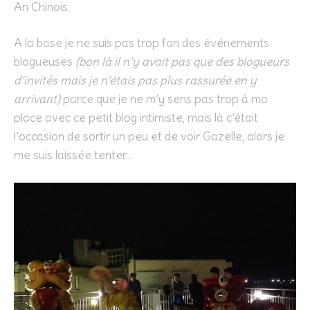
An Chinois.
A la base je ne suis pas trop fan des événements
blogueuses
(bon là il n’y avait pas que des blogueurs
d’invités mais je n’étais pas plus rassurée en y
arrivant)
parce que je ne m’y sens pas trop à ma
place avec ce petit blog intimiste, mais là c’était
l’occasion de sortir un peu et de voir Gazelle, alors je
me suis laissée tenter…