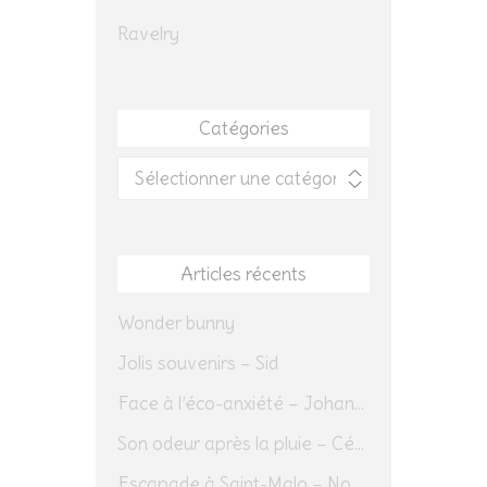
Ravelry
Catégories
Catégories
Articles récents
Wonder bunny
Jolis souvenirs – Sid
Face à l’éco-anxiété – Johannes Herrmann
Son odeur après la pluie – Cédric Sapin-Defour
Escapade à Saint-Malo – Novembre 2025 – Jour 1