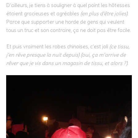
D’ailleurs, je tiens à souligner à quel point les hôtesses
étaient gracieuses et agréables
(en plus d’être jolies)
.
Parce que supporter une horde de gens qui veulent
tous un truc et son contraire, ça ne doit pas être facile.
Et puis vraiment les robes chinoises, c’est joli
(ce tissu,
j’en rêve presque la nuit depuis) (oui, ça m’arrive de
rêver que je vis dans un magasin de tissu, et alors ?)
.