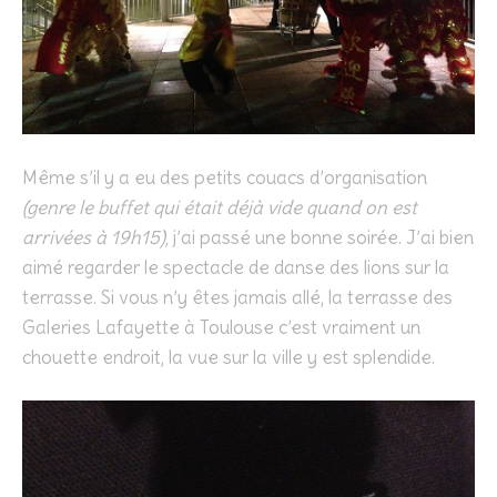
Même s’il y a eu des petits couacs d’organisation
(genre le buffet qui était déjà vide quand on est
arrivées à 19h15)
, j’ai passé une bonne soirée. J’ai bien
aimé regarder le spectacle de danse des lions sur la
terrasse. Si vous n’y êtes jamais allé, la terrasse des
Galeries Lafayette à Toulouse c’est vraiment un
chouette endroit, la vue sur la ville y est splendide.