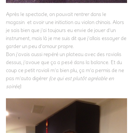
Après le spectacle, on pouvait rentrer dans le
magasin et avoir une initiation au violon chinois. Alors
je sais bien que j’ai toujours eu envie de jouer d’un
instrument, mais là je me suis dit que j’allais essayer de
garder un peu d’amour propre.
Bon j’avais aussi repéré un plateau avec des raviolis
dessus, j’avoue que ça a pesé dans la balance. Et du
coup ce petit ravioli m’a bien plu, ça m’a permis de ne
pas m’auto digérer
(ce qui est plutôt agréable en
soirée)
.