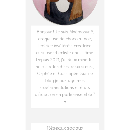
Bonjour ! Je suis Mnêmosunê,
croqueuse de chocolat noir,
lectrice invétérée, créatrice
curieuse et artiste dans l'âme.
Depuis 2021, j'ai deux minettes
noires adorables, deux sœurs,
Orphée et Cassiopée. Sur ce
blog je partage mes
expérimentations et états
d'âme : on en parle ensemble ?
♥
Réseaux sociaux