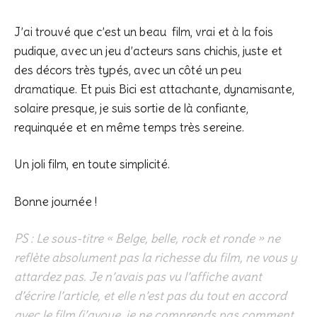
J’ai trouvé que c’est un beau film, vrai et à la fois
pudique, avec un jeu d’acteurs sans chichis, juste et
des décors très typés, avec un côté un peu
dramatique. Et puis Bici est attachante, dynamisante,
solaire presque, je suis sortie de là confiante,
requinquée et en même temps très sereine.
Un joli film, en toute simplicité.
Bonne journée !
PS : Le sous-titre « Belge, belle, rock et ronde » ne
reflète absolument pas la richesse du film, ne vous y
attardez pas. Je n’avais pas vu l’affiche avant
d’écrire l’article, et elle n’est pas du tout en accord
avec le film (j’avoue, je ne comprends pas comment