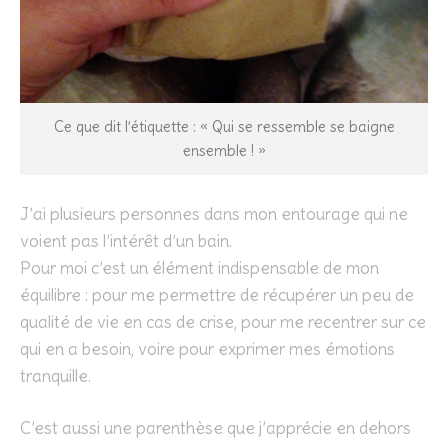
Ce que dit l’étiquette : « Qui se ressemble se baigne
ensemble ! »
J’ai plusieurs personnes dans mon entourage qui ne
voient pas l’intérêt d’un bain.
Pour moi c’est un élément indispensable de mon
équilibre : pour me permettre de récupérer un peu de
qualité de vie en cas de crise, pour me recentrer sur ce
qui en a besoin, voire pour exprimer mes émotions
tranquille.
C’est aussi une parenthèse que j’apprécie en dehors