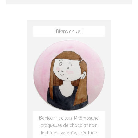
Bienvenue !
Bonjour ! Je suis Mnêmosunê,
croqueuse de chocolat noir,
lectrice invétérée, créatrice