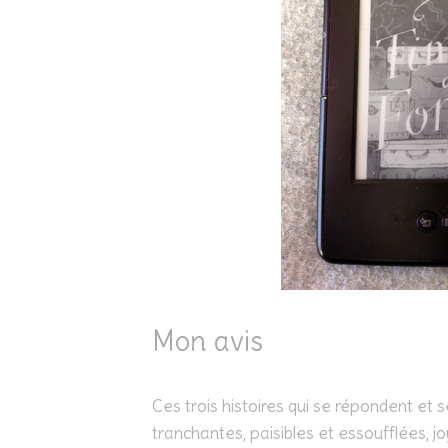
Mon avis
Ces trois histoires qui se répondent et se
tranchantes, paisibles et essoufflées, j