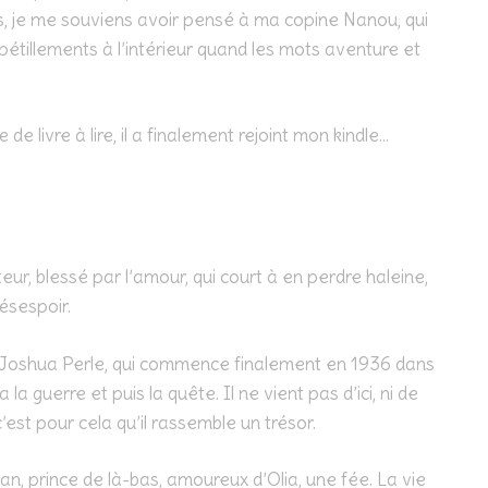
us, je me souviens avoir pensé à ma copine Nanou, qui
 pétillements à l’intérieur quand les mots aventure et
e livre à lire, il a finalement rejoint mon kindle…
rateur, blessé par l’amour, qui court à en perdre haleine,
désespoir.
 de Joshua Perle, qui commence finalement en 1936 dans
a guerre et puis la quête. Il ne vient pas d’ici, ni de
c’est pour cela qu’il rassemble un trésor.
’Ilian, prince de là-bas, amoureux d’Olia, une fée. La vie