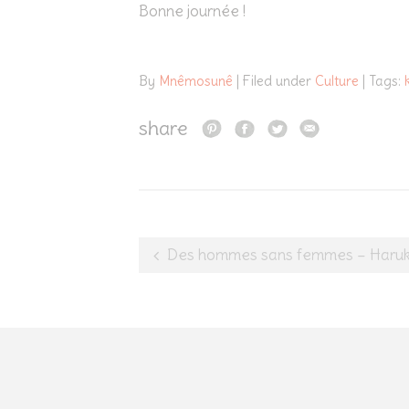
Bonne journée !
By
Mnêmosunê
| Filed under
Culture
| Tags:
share
Post
Des hommes sans femmes – Haruki Mura
navigation