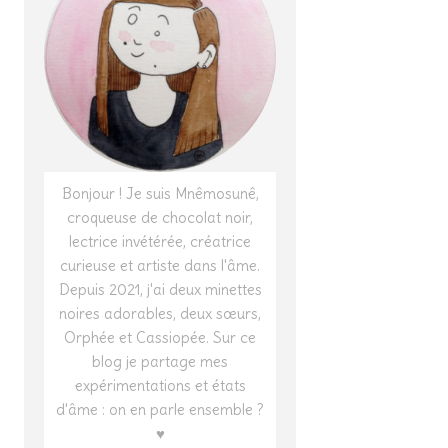
Bonjour ! Je suis Mnêmosunê,
croqueuse de chocolat noir,
lectrice invétérée, créatrice
curieuse et artiste dans l'âme.
Depuis 2021, j'ai deux minettes
noires adorables, deux sœurs,
Orphée et Cassiopée. Sur ce
blog je partage mes
expérimentations et états
d'âme : on en parle ensemble ?
♥