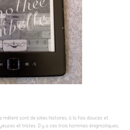
 mêlent sont de jolies histoires, à la fois douces et
oyeuses et tristes. Il y a ces trois hommes énigmatiques,