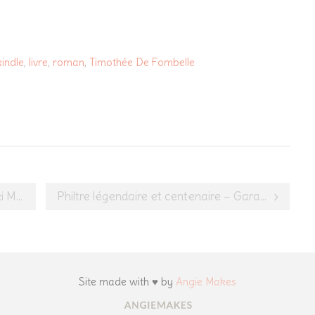
kindle
,
livre
,
roman
,
Timothée De Fombelle
kami
Philtre légendaire et centenaire – Garancia
Site made with ♥ by
Angie Makes