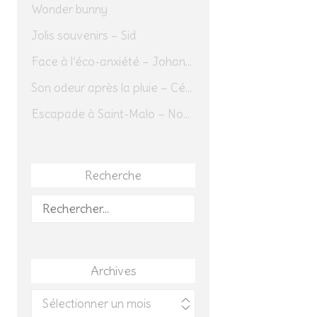
Wonder bunny
Jolis souvenirs – Sid
Face à l’éco-anxiété – Johannes Herrmann
Son odeur après la pluie – Cédric Sapin-Defour
Escapade à Saint-Malo – Novembre 2025 – Jour 1
Recherche
Rechercher :
Archives
Archives