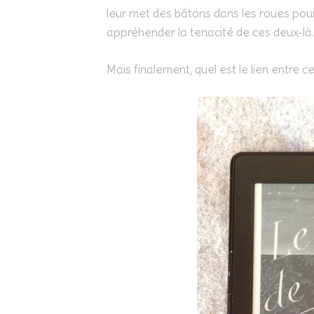
leur met des bâtons dans les roues pour 
appréhender la tenacité de ces deux-là
Mais finalement, quel est le lien entre ce