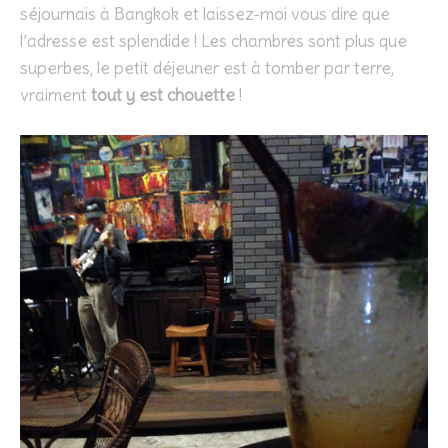
séjournais à Bangkok et laissez-moi vous dire que
l’adresse est splendide ! Les chambres sont plus que
superbes, le petit déjeuner est à tomber par terre,
vraiment
tout y est chouette
!