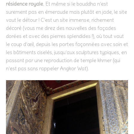
résidence royale
. Et même si le bouddha n’est
surement pas en émeraude mais plutôt en jade, le site
vaut le détour ! C’est un site immense, richement
décoré (vous me direz des nouvelles des façades
dorées et avec des pierres splendides !), où tout vaut
le coup d’œil, depuis les portes façonnées avec soin et
les bâtiments ciselés, jusqu’aux sculptures typiques, en
passant par une reproduction de temple khmer (qui
n’est pas sans rappeler Angkor Wat).