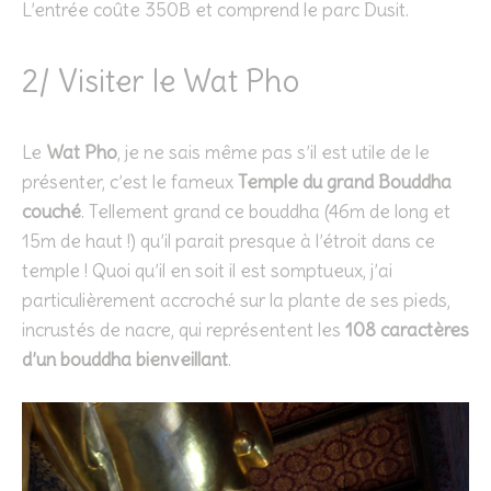
L’entrée coûte 350B et comprend le parc Dusit.
2/ Visiter le Wat Pho
Le
Wat Pho
, je ne sais même pas s’il est utile de le
présenter, c’est le fameux
Temple du grand Bouddha
couché
. Tellement grand ce bouddha (46m de long et
15m de haut !) qu’il parait presque à l’étroit dans ce
temple ! Quoi qu’il en soit il est somptueux, j’ai
particulièrement accroché sur la plante de ses pieds,
incrustés de nacre, qui représentent les
108 caractères
d’un bouddha bienveillant
.