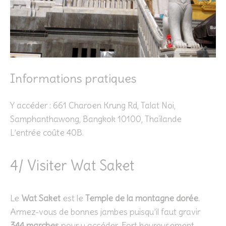
Informations pratiques
Y accéder : 661 Charoen Krung Rd, Talat Noi,
Samphanthawong, Bangkok 10100, Thaïlande
L’entrée coûte 40B.
4/ Visiter Wat Saket
Le
Wat Saket
est le
Temple de la montagne dorée
.
Armez-vous de bonnes jambes puisqu’il faut gravir
344 marches
pour y accéder. Fort heureusement,