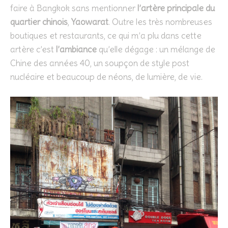
faire à Bangkok sans mentionner
l’artère principale du
quartier chinois
,
Yaowarat
. Outre les très nombreuses
boutiques et restaurants, ce qui m’a plu dans cette
artère c’est
l’ambiance
qu’elle dégage : un mélange de
Chine des années 40, un soupçon de style post
nucléaire et beaucoup de néons, de lumière, de vie.