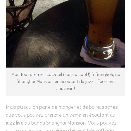
Mon tout premier cocktail (sans alcool !) à Bangkok, au
Shanghai Mansion, en écoutant du jazz… Excellent
souvenir !
Mais puisqu’on parle de manger et de boire, sachez
que vous pouvez prendre un verre en écoutant du
jazz live
au bar du Shanghai Mansion. Vous pouvez
aussi y déguster une
cuisine chinoise très raffinée
.