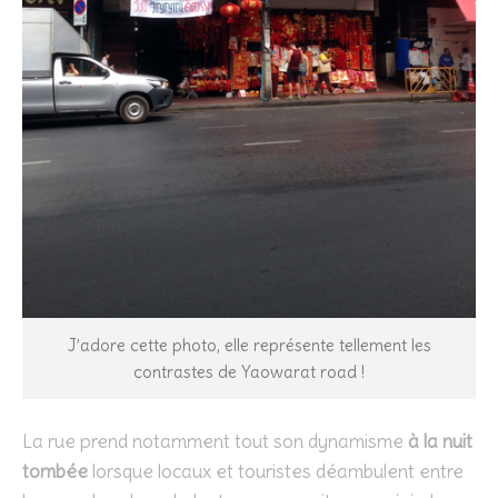
J’adore cette photo, elle représente tellement les
contrastes de Yaowarat road !
La rue prend notamment tout son dynamisme
à la nuit
tombée
lorsque locaux et touristes déambulent entre