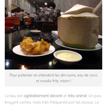
Pour patienter en attendant les dim sums, eau de coco
et raviolis frits, miam !
Le lieu est
agréablement décoré
et
très animé
. Un peu
bruyant certes, mais très fréquenté par les locaux. Le