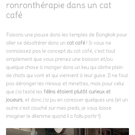
ronronthérapie dans un cat
café
Faisons une pause dans les temples de Bangkok pour
aller se désaltérer dans un
cat café
! Si vous ne
connaissez pas le concept du cat café, c’est tout
simplement que vous prenez une boisson et/ou
quelque chose à manger dans un lieu qui abrite plein
de chats qui vont et qui viennent à leur guise. Il ne faut
pas déranger les minous et minettes, mais pour celui
que j’ai testé les
félins étaient plutôt curieux et
joueurs
, et donc j’ai pu en caresser quelques uns (et un
autre s’est couché sur mes pieds, je vous laisse
imaginer le dilemme quand il a fallu partir !)