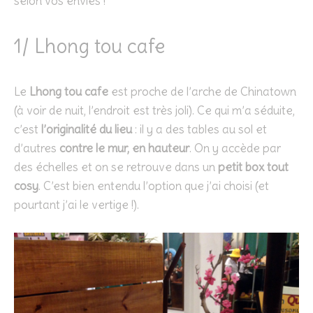
selon vos envies !
1/ Lhong tou cafe
Le
Lhong tou cafe
est proche de l’arche de Chinatown
(à voir de nuit, l’endroit est très joli). Ce qui m’a séduite,
c’est
l’originalité du lieu
: il y a des tables au sol et
d’autres
contre le mur, en hauteur
. On y accède par
des échelles et on se retrouve dans un
petit box tout
cosy
. C’est bien entendu l’option que j’ai choisi (et
pourtant j’ai le vertige !).