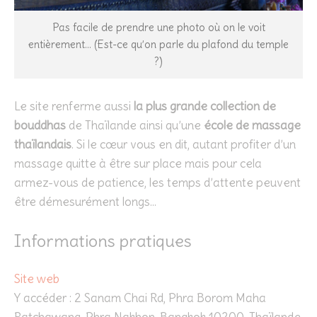
Pas facile de prendre une photo où on le voit
entièrement… (Est-ce qu’on parle du plafond du temple
?)
Le site renferme aussi
la plus grande collection de
bouddhas
de Thaïlande ainsi qu’une
école de massage
thaïlandais
. Si le cœur vous en dit, autant profiter d’un
massage quitte à être sur place mais pour cela
armez-vous de patience, les temps d’attente peuvent
être démesurément longs…
Informations pratiques
Site web
Y accéder : 2 Sanam Chai Rd, Phra Borom Maha
Ratchawang, Phra Nakhon, Bangkok 10200, Thaïlande