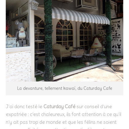
La devanture, tellement kawaï, du Caturday Cafe
J’ai donc testé le
Caturday Café
sur conseil d’une
expatriée : c’est chaleureux, ils font attention à ce qu’il
n’y ait pas trop de monde et que les félins ne soient